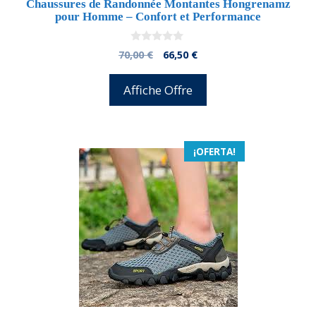
Chaussures de Randonnée Montantes Hongrenamz
pour Homme – Confort et Performance
0
El
El
70,00
€
66,50
€
d
precio
precio
e
5
original
actual
Affiche Offre
era:
es:
70,00 €.
66,50 €.
¡OFERTA!