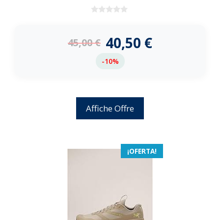
0
d
e
40,50
€
45,00
€
5
-10%
Affiche Offre
¡OFERTA!