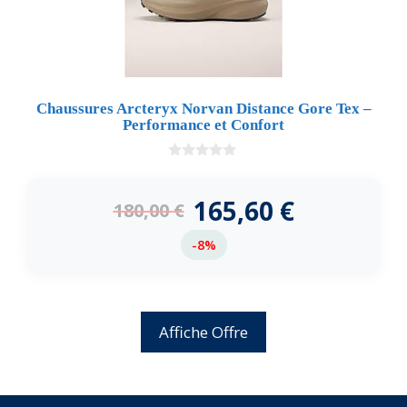
Chaussures Arcteryx Norvan Distance Gore Tex –
Performance et Confort
0
d
e
165,60
€
180,00
€
5
-8%
Affiche Offre