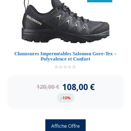
Chaussures Imperméables Salomon Gore-Tex –
Polyvalence et Confort
0
d
e
108,00
€
120,00
€
5
-10%
Affiche Offre