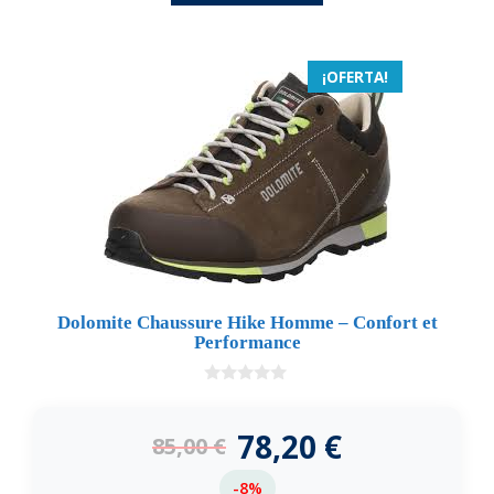
¡OFERTA!
Dolomite Chaussure Hike Homme – Confort et
Performance
0
d
e
78,20
€
85,00
€
5
-8%