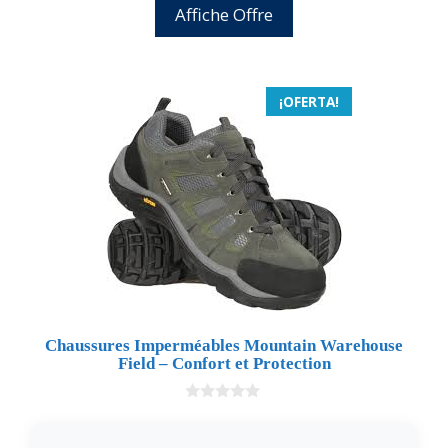
Affiche Offre
¡OFERTA!
Chaussures Imperméables Mountain Warehouse
Field – Confort et Protection
0
d
e