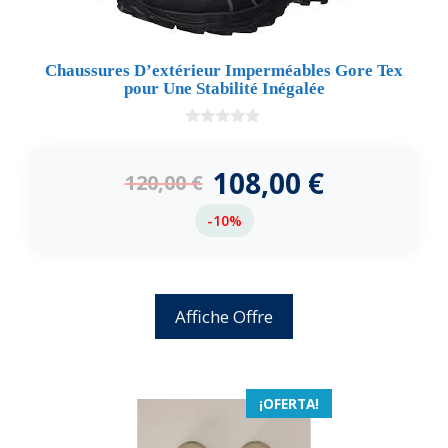
Chaussures D’extérieur Imperméables Gore Tex
pour Une Stabilité Inégalée
0
d
e
108,00
€
120,00
€
5
-10%
Affiche Offre
¡OFERTA!