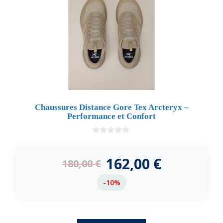
Chaussures Distance Gore Tex Arcteryx –
Performance et Confort
0
d
e
162,00
€
180,00
€
5
-10%