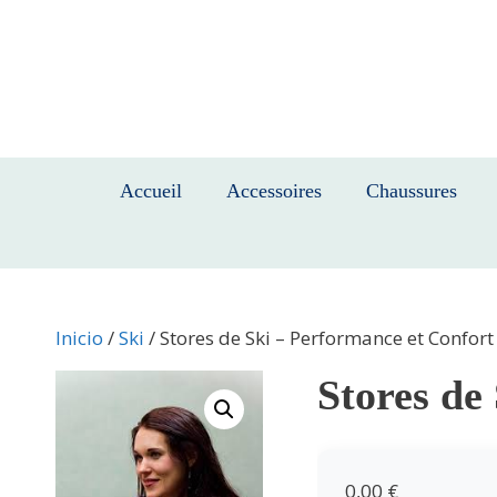
Saltar
al
contenido
Accueil
Accessoires
Chaussures
Inicio
/
Ski
/ Stores de Ski – Performance et Confort
Stores de
0,00
€