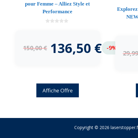
pour Femme – Alliez Style et
Explorez
Performance
NEW
0
d
e
5
136,50
€
150,00
€
-9%
29,9
Affiche Offre
Copyright © 2026 laserstopper.