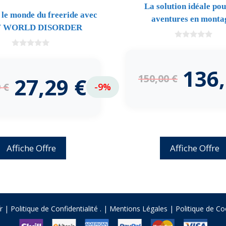
La solution idéale po
 le monde du freeride avec
aventures en monta
 WORLD DISORDER
0
d
0
e
d
5
e
136
5
150,00
€
27,29
€
9
€
-9%
Affiche Offre
Affiche Offre
fr |
Politique de Confidentialité
.
|
Mentions Légales
|
Politique de Co