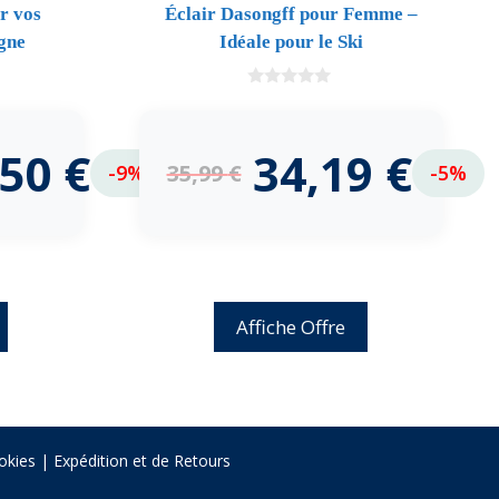
ur vos
Éclair Dasongff pour Femme –
gne
Idéale pour le Ski
0
d
e
5
,50
€
34,19
€
35,99
€
-9%
-5%
Affiche Offre
okies
|
Expédition et de Retours