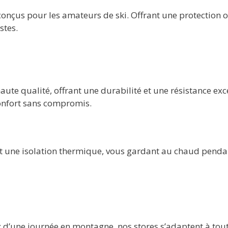
onçus pour les amateurs de ski. Offrant une protection o
stes.
ute qualité, offrant une durabilité et une résistance exc
confort sans compromis.
nt une isolation thermique, vous gardant au chaud penda
z d’une journée en montagne, nos stores s’adaptent à tout