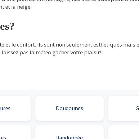
t et la neige.
res?
ité et le confort. Ils sont non seulement esthétiques mai
e laissez pas la météo gâcher votre plaisir!
ures
Doudounes
G
res
Randonnée