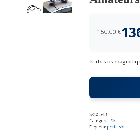
13
150,00
€
Porte skis magnétiqu
SKU:
543
Categoría:
Ski
Etiqueta:
porte ski