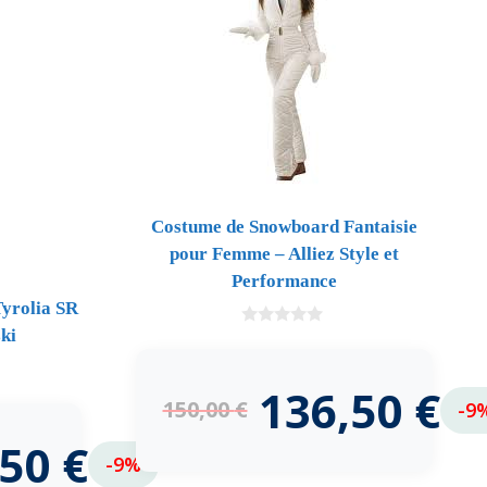
Costume de Snowboard Fantaisie
pour Femme – Alliez Style et
Performance
yrolia SR
ski
0
d
e
5
136,50
€
150,00
€
-9
,50
€
-9%