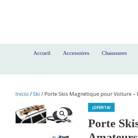
Saltar
al
contenido
Accueil
Accessoires
Chaussures
Inicio
/
Ski
/ Porte Skis Magnétique pour Voiture – 
¡OFERTA!
Porte Ski
Amateurs