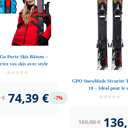
 Go Porte Skis Bâtons –
tez vos skis avec style
0
GPO Snowblade Sécurité T
d
e
10 – Idéal pour le 
5
74,39
€
9
€
-7%
0
d
e
5
136
150,00
€