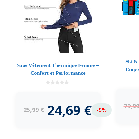
Ski N
Sous Vêtement Thermique Femme –
Empor
Confort et Performance
0
d
e
5
24,69
€
79,9
25,99
€
-5%