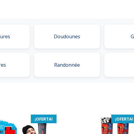
ures
Doudounes
G
res
Randonnée
¡OFERTA!
¡OFERTA!