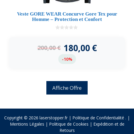
Veste GORE WEAR Concurve Gore Tex pour
Homme – Protection et Confort
0
d
e
180,00
€
200,00
€
5
-10%
Affiche Offre
Copyright © 2026 laserstopper.fr |
Politique de Confidentialité
.
|
Mentions Légales
|
Politique de Cookies
|
Expédition et de
Retours