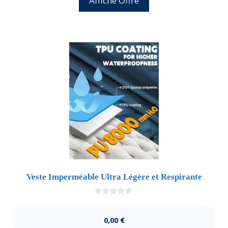
Affiche Offre
Veste Imperméable Ultra Légère et Respirante
0
d
e
0,00
€
5