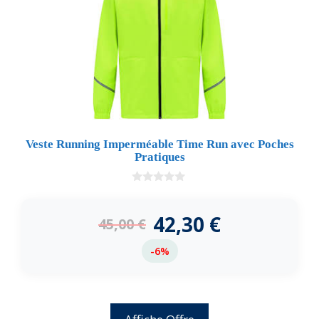
Veste Running Imperméable Time Run avec Poches
Pratiques
0
d
e
42,30
€
45,00
€
5
-6%