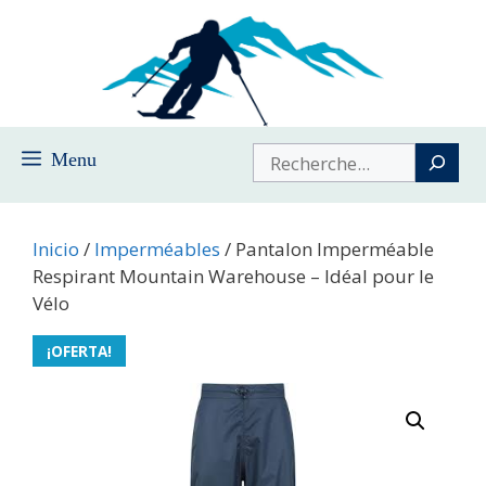
Saltar
al
contenido
Buscar
Menu
Inicio
/
Imperméables
/ Pantalon Imperméable
Respirant Mountain Warehouse – Idéal pour le
Vélo
¡OFERTA!