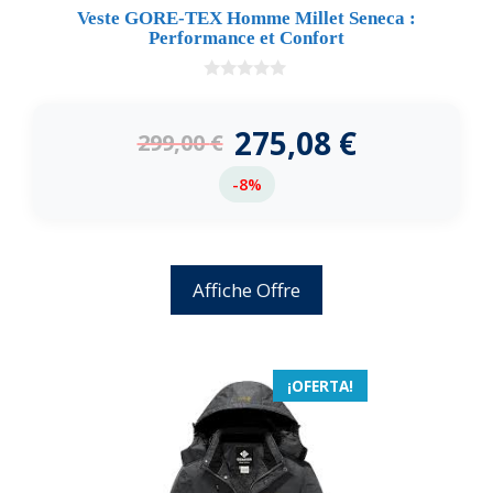
Veste GORE-TEX Homme Millet Seneca :
Performance et Confort
0
d
e
275,08
€
299,00
€
5
-8%
Affiche Offre
¡OFERTA!