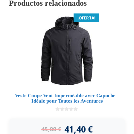
Productos relacionados
¡OFERTA!
Veste Coupe Vent Imperméable avec Capuche –
Idéale pour Toutes les Aventures
0
d
e
41,40
€
45,00
€
5