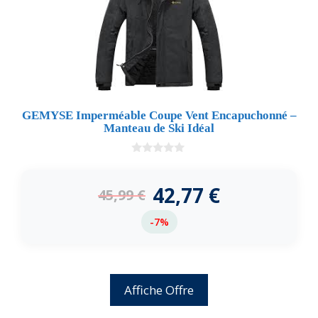
GEMYSE Imperméable Coupe Vent Encapuchonné –
Manteau de Ski Idéal
0
d
e
42,77
€
45,99
€
5
-7%
Affiche Offre