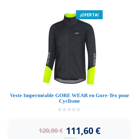
¡OFERTA!
Veste Imperméable GORE WEAR en Gore-Tex pour
Cyclisme
0
d
e
111,60
€
120,00
€
5