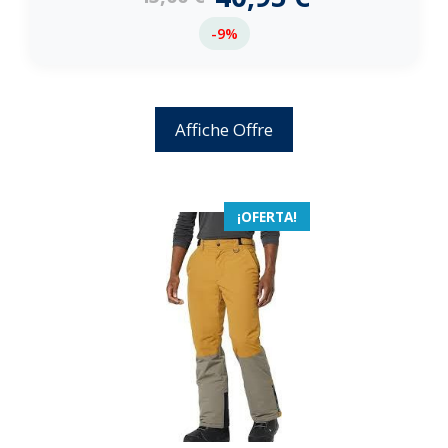
-9%
Affiche Offre
¡OFERTA!