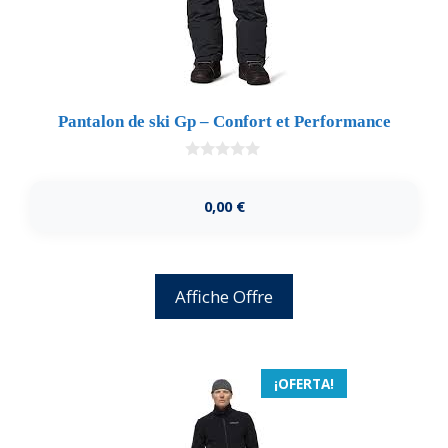
Pantalon de ski Gp – Confort et Performance
0
d
e
0,00
€
5
Affiche Offre
¡OFERTA!