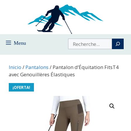
Saltar
al
contenido
Buscar
Menu
Inicio
/
Pantalons
/ Pantalon d’Équitation FitsT4
avec Genouillères Élastiques
¡OFERTA!