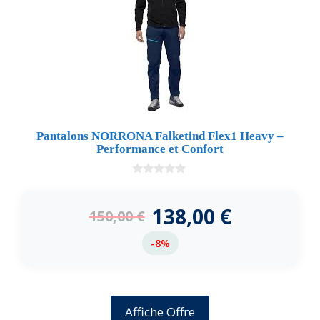
Pantalons NORRONA Falketind Flex1 Heavy –
Performance et Confort
0
d
e
138,00
€
150,00
€
5
-8%
Affiche Offre