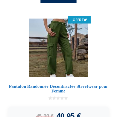
¡OFERTA!
Pantalon Randonnée Décontractée Streetwear pour
Femme
0
d
e
40,95
€
45,00
€
5