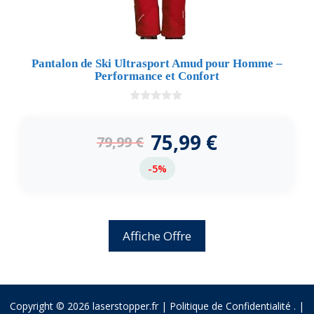
Pantalon de Ski Ultrasport Amud pour Homme –
Performance et Confort
0
d
e
75,99
€
79,99
€
5
-5%
Affiche Offre
Copyright © 2026 laserstopper.fr |
Politique de Confidentialité
.
|