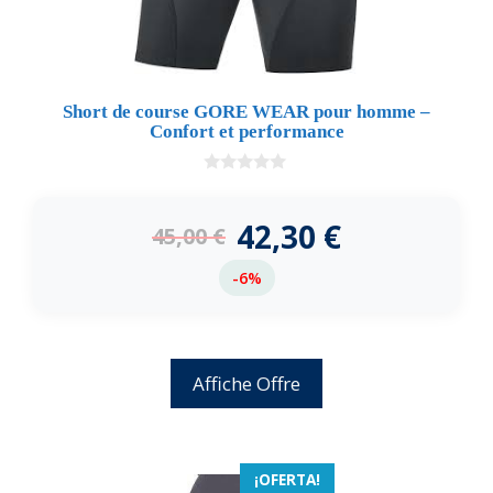
Short de course GORE WEAR pour homme –
Confort et performance
0
d
e
42,30
€
45,00
€
5
-6%
Affiche Offre
¡OFERTA!