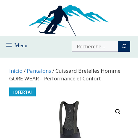
Saltar
al
contenido
Buscar
Menu
Inicio
/
Pantalons
/ Cuissard Bretelles Homme
GORE WEAR – Performance et Confort
¡OFERTA!