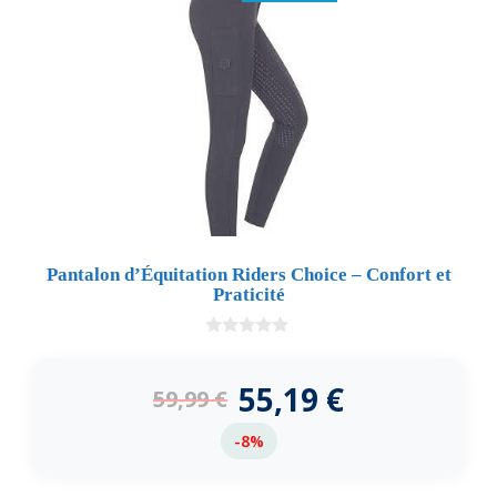
Pantalon d’Équitation Riders Choice – Confort et
Praticité
0
d
e
55,19
€
59,99
€
5
-8%