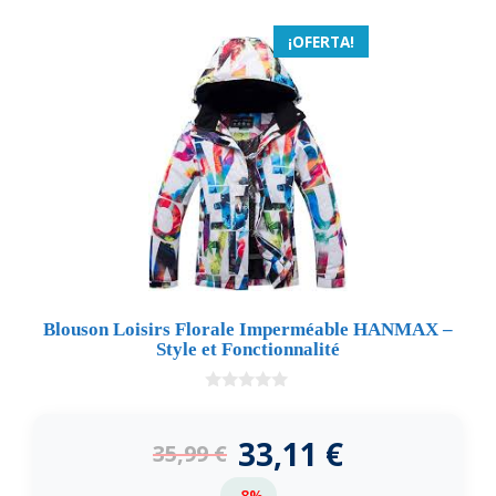
¡OFERTA!
Blouson Loisirs Florale Imperméable HANMAX –
Style et Fonctionnalité
0
d
e
33,11
€
35,99
€
5
-8%