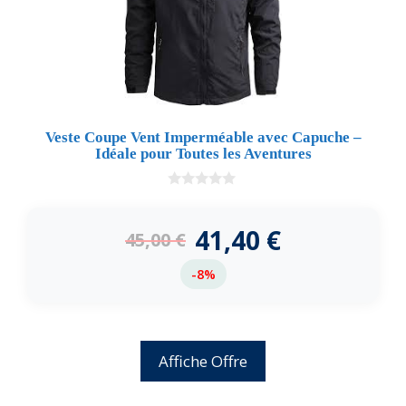
Veste Coupe Vent Imperméable avec Capuche –
Idéale pour Toutes les Aventures
0
d
e
41,40
€
45,00
€
5
-8%
Affiche Offre