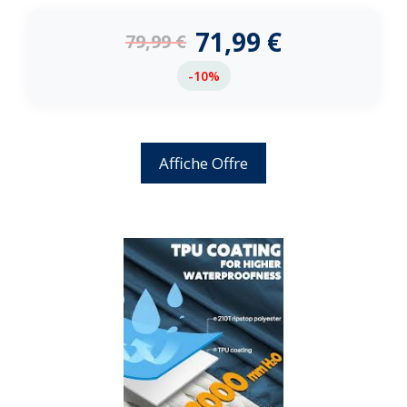
d
e
71,99
€
79,99
€
5
-10%
Affiche Offre