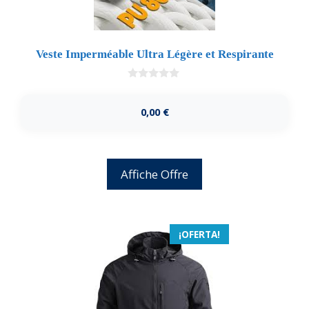
Veste Imperméable Ultra Légère et Respirante
0
d
e
0,00
€
5
Affiche Offre
¡OFERTA!