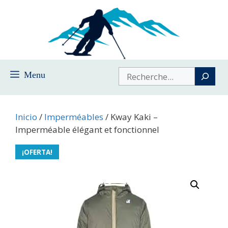
Saltar
al
contenido
Buscar
Menu
Inicio
/
Imperméables
/ Kway Kaki –
Imperméable élégant et fonctionnel
¡OFERTA!