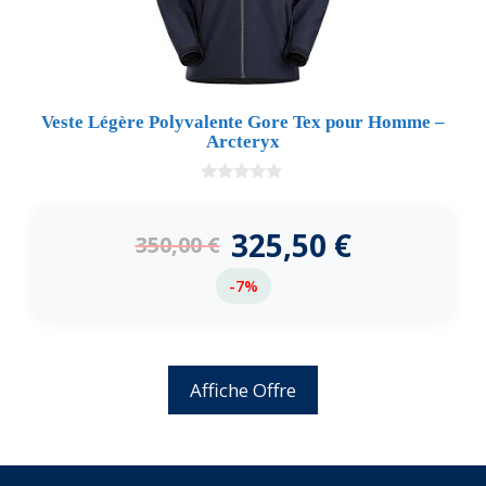
Veste Légère Polyvalente Gore Tex pour Homme –
Arcteryx
0
d
e
325,50
€
350,00
€
5
-7%
Affiche Offre