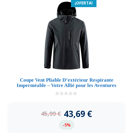
¡OFERTA!
Coupe Vent Pliable D’extérieur Respirante
Imperméable – Votre Allié pour les Aventures
0
d
e
43,69
€
45,99
€
5
-5%