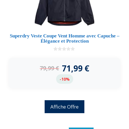
Superdry Veste Coupe Vent Homme avec Capuche –
Élégance et Protection
0
d
e
71,99
€
79,99
€
5
-10%
Affiche Offre