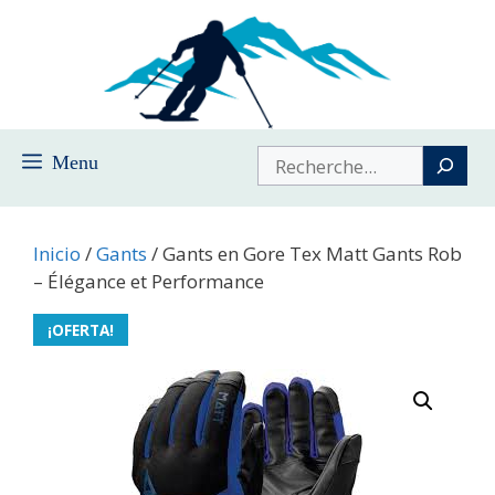
Saltar
al
contenido
Buscar
Menu
Inicio
/
Gants
/ Gants en Gore Tex Matt Gants Rob
– Élégance et Performance
¡OFERTA!