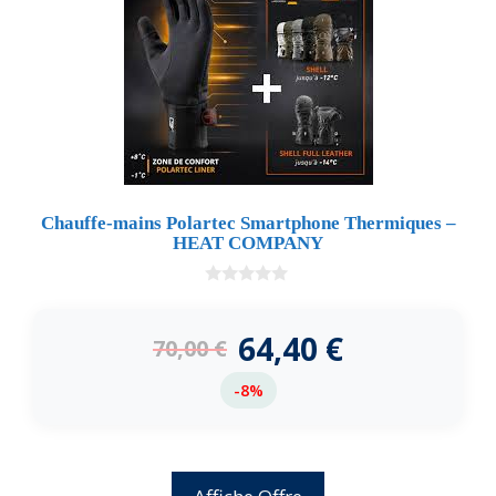
Chauffe-mains Polartec Smartphone Thermiques –
HEAT COMPANY
0
d
e
64,40
€
70,00
€
5
-8%