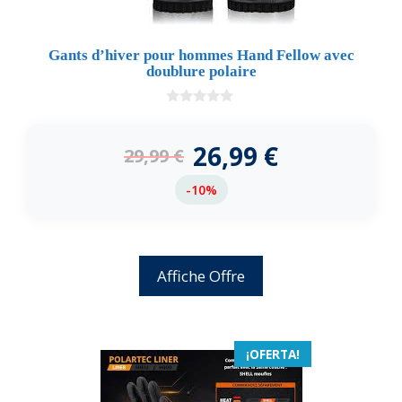
Gants d’hiver pour hommes Hand Fellow avec
doublure polaire
0
d
e
26,99
€
29,99
€
5
-10%
Affiche Offre
¡OFERTA!