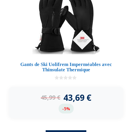
Gants de Ski Uolifrem Imperméables avec
Thinsulate Thermique
0
d
e
43,69
€
45,99
€
5
-5%