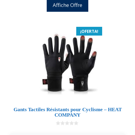
Affiche Offre
¡OFERTA!
Gants Tactiles Résistants pour Cyclisme – HEAT
COMPANY
0
d