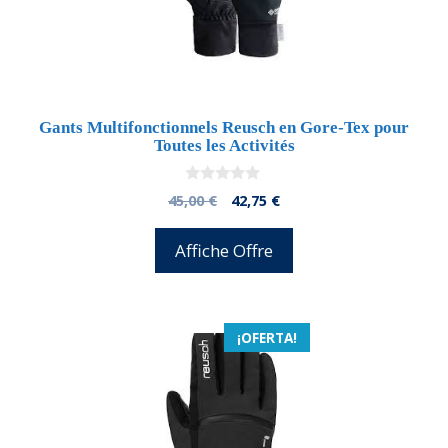
Gants Multifonctionnels Reusch en Gore-Tex pour
Toutes les Activités
0
El
El
45,00
€
42,75
€
d
precio
precio
e
5
original
actual
Affiche Offre
era:
es:
45,00 €.
42,75 €.
¡OFERTA!