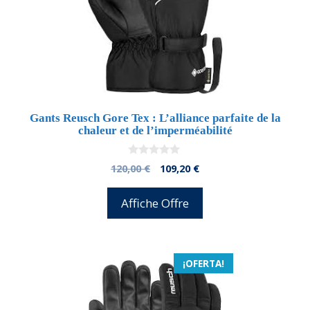
Gants Reusch Gore Tex : L’alliance parfaite de la
chaleur et de l’imperméabilité
0
El
El
120,00
€
109,20
€
d
precio
precio
e
5
original
actual
Affiche Offre
era:
es:
120,00 €.
109,20 €.
¡OFERTA!