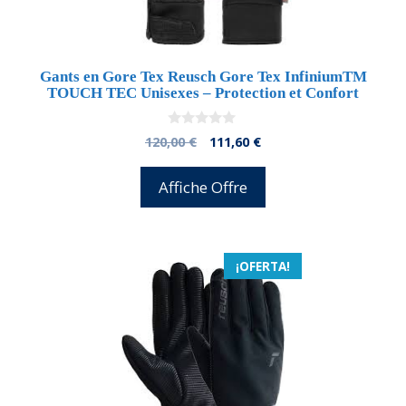
Gants en Gore Tex Reusch Gore Tex InfiniumTM
TOUCH TEC Unisexes – Protection et Confort
0
El
El
120,00
€
111,60
€
d
precio
precio
e
5
original
actual
Affiche Offre
era:
es:
120,00 €.
111,60 €.
¡OFERTA!