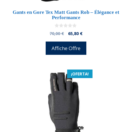
Gants en Gore Tex Matt Gants Rob – Élégance et
Performance
0
El
El
70,00
€
65,80
€
d
precio
precio
e
5
original
actual
Affiche Offre
era:
es:
70,00 €.
65,80 €.
¡OFERTA!