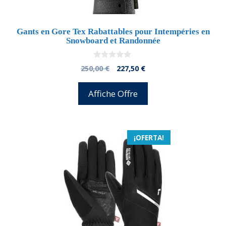
Gants en Gore Tex Rabattables pour Intempéries en
Snowboard et Randonnée
0
El
El
250,00
€
227,50
€
d
precio
precio
e
5
original
actual
Affiche Offre
era:
es:
250,00 €.
227,50 €.
¡OFERTA!