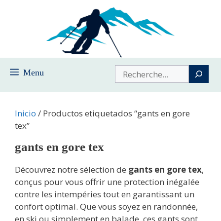
Saltar
al
contenido
Buscar
Menu
Inicio
/ Productos etiquetados “gants en gore
tex”
gants en gore tex
Découvrez notre sélection de
gants en gore tex
,
conçus pour vous offrir une protection inégalée
contre les intempéries tout en garantissant un
confort optimal. Que vous soyez en randonnée,
en ski ou simplement en balade, ces gants sont