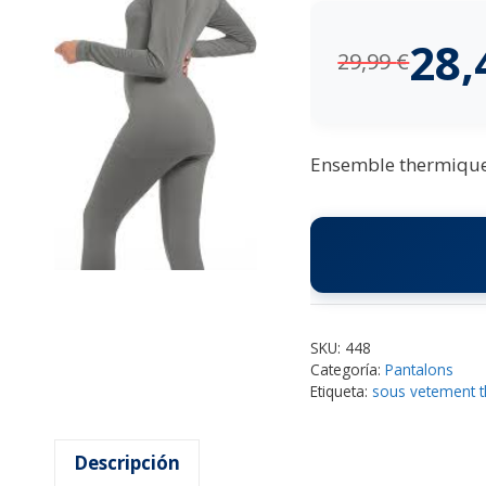
28
29,99
€
Ensemble thermique 
SKU:
448
Categoría:
Pantalons
Etiqueta:
sous vetement 
Descripción