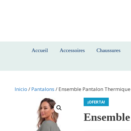
Saltar
al
contenido
Accueil
Accessoires
Chaussures
Inicio
/
Pantalons
/ Ensemble Pantalon Thermiqu
¡OFERTA!
Ensemble