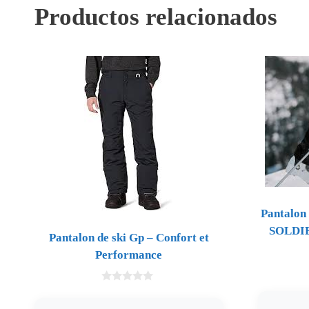
Productos relacionados
Pantalon
SOLDIER
Pantalon de ski Gp – Confort et
Performance
0
d