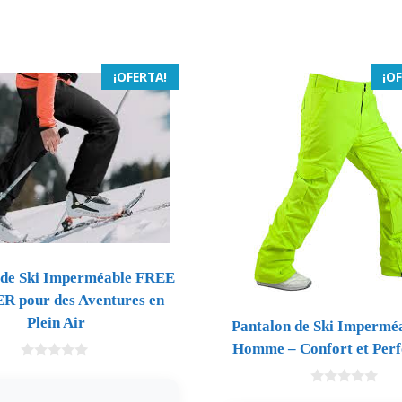
¡OFERTA!
¡O
 de Ski Imperméable FREE
 pour des Aventures en
Plein Air
Pantalon de Ski Impermé
Homme – Confort et Per
0
d
e
0