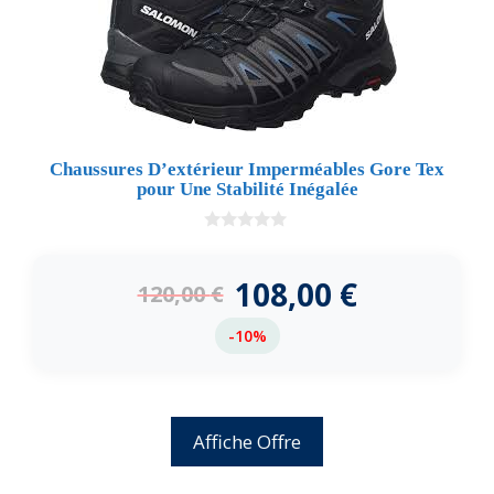
Chaussures D’extérieur Imperméables Gore Tex
pour Une Stabilité Inégalée
0
d
e
108,00
€
120,00
€
5
-10%
Affiche Offre