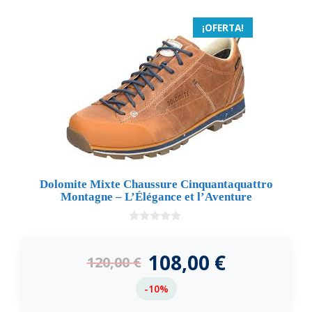
¡OFERTA!
Dolomite Mixte Chaussure Cinquantaquattro
Montagne – L’Élégance et l’Aventure
0
d
e
108,00
€
120,00
€
5
-10%