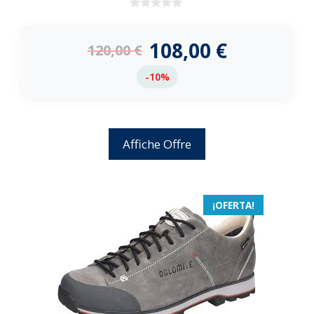
0
d
e
108,00
€
120,00
€
5
-10%
Affiche Offre
¡OFERTA!