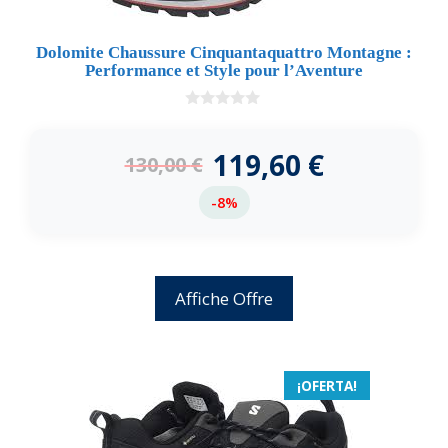
Dolomite Chaussure Cinquantaquattro Montagne :
Performance et Style pour l’Aventure
0
d
e
119,60
€
130,00
€
5
-8%
Affiche Offre
¡OFERTA!