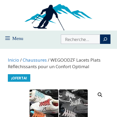
Saltar
al
contenido
Buscar
Menu
Inicio
/
Chaussures
/ WEGOODZF Lacets Plats
Réfléchissants pour un Confort Optimal
¡OFERTA!