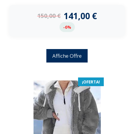
0
d
e
141,00
€
150,00
€
5
-6%
Affiche Offre
¡OFERTA!