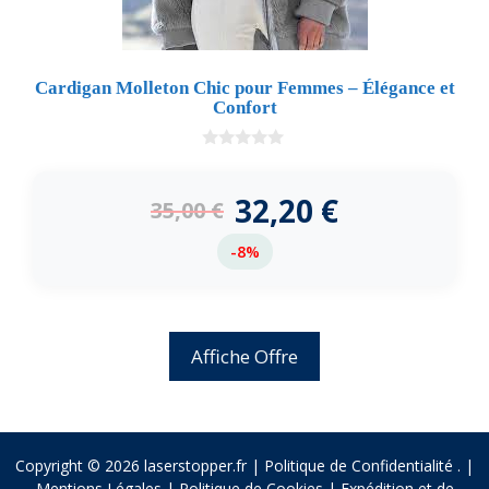
Cardigan Molleton Chic pour Femmes – Élégance et
Confort
0
d
e
32,20
€
35,00
€
5
-8%
Affiche Offre
Copyright © 2026 laserstopper.fr |
Politique de Confidentialité
.
|
Mentions Légales
|
Politique de Cookies
|
Expédition et de