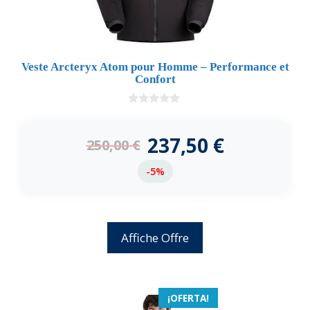
Veste Arcteryx Atom pour Homme – Performance et
Confort
0
d
e
237,50
€
250,00
€
5
-5%
Affiche Offre
¡OFERTA!