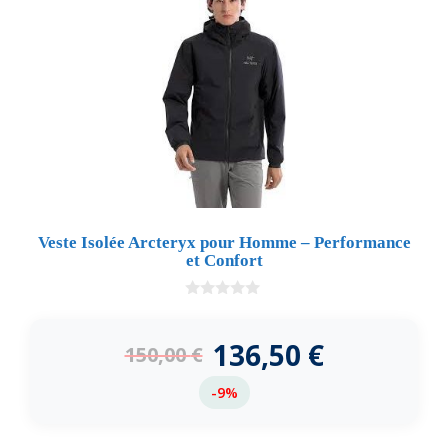
Veste Isolée Arcteryx pour Homme – Performance
et Confort
0
d
e
136,50
€
150,00
€
5
-9%