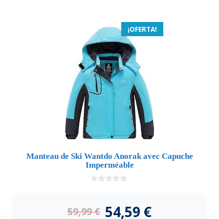
¡OFERTA!
Manteau de Ski Wantdo Anorak avec Capuche
Imperméable
0
d
e
54,59
€
59,99
€
5