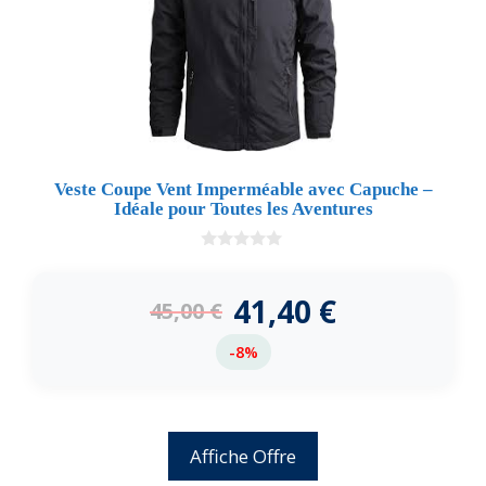
Veste Coupe Vent Imperméable avec Capuche –
Idéale pour Toutes les Aventures
0
d
e
41,40
€
45,00
€
5
-8%
Affiche Offre