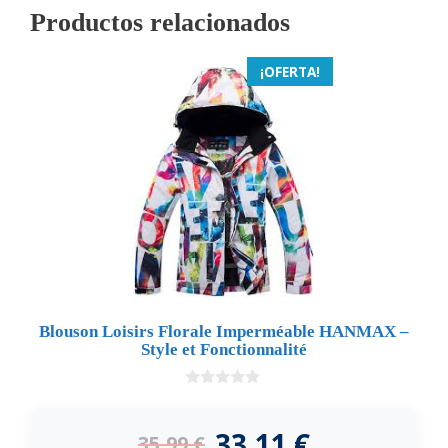
Productos relacionados
¡OFERTA!
Blouson Loisirs Florale Imperméable HANMAX –
Style et Fonctionnalité
0
d
e
33,11
€
35,99
€
5