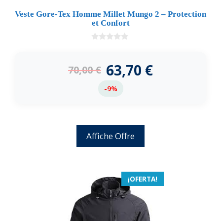
Veste Gore-Tex Homme Millet Mungo 2 – Protection
et Confort
0
d
e
63,70
€
70,00
€
5
-9%
Affiche Offre
¡OFERTA!