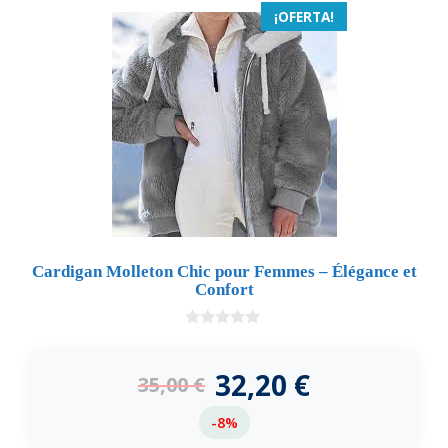
¡OFERTA!
Cardigan Molleton Chic pour Femmes – Élégance et
Confort
0
d
e
32,20
€
35,00
€
5
-8%