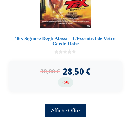
Tex Signore Degli Abissi – L’Essentiel de Votre
Garde-Robe
0
d
e
28,50
€
30,00
€
5
-5%
Affiche Offre