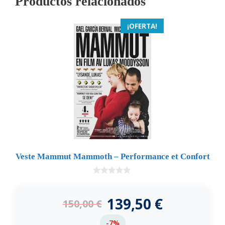
Productos relacionados
¡OFERTA!
Veste Mammut Mammoth – Performance et Confort
0
d
e
139,50
€
150,00
€
5
-7%