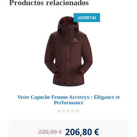
Productos relacionados
¡OFERTA!
Veste Capuche Femme Arcteryx : Élégance et
Performance
0
d
e
206,80
€
220,00
€
5