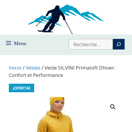
Saltar
al
contenido
Buscar
Menu
Inicio
/
Vestes
/ Veste SILVINI Primaloft Dhiver:
Confort et Performance
¡OFERTA!