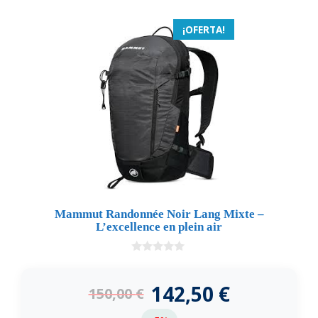
¡OFERTA!
Mammut Randonnée Noir Lang Mixte –
L’excellence en plein air
0
d
e
142,50
€
150,00
€
5