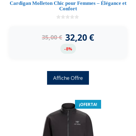
Cardigan Molleton Chic pour Femmes – Élégance et
Confort
0
d
e
32,20
€
35,00
€
5
-8%
Affiche Offre
¡OFERTA!