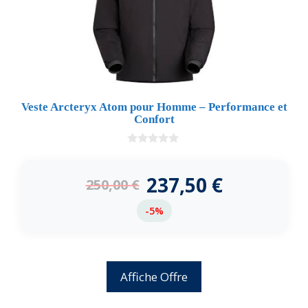
Veste Arcteryx Atom pour Homme – Performance et
Confort
0
d
e
237,50
€
250,00
€
5
-5%
Affiche Offre