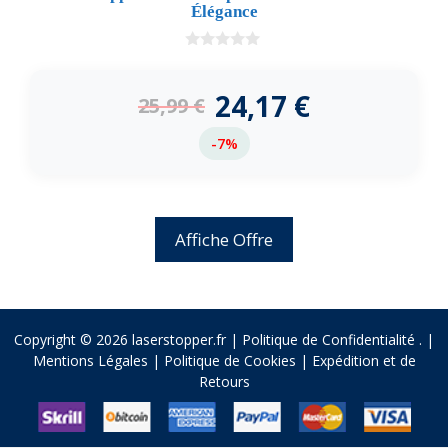
Élégance
0
d
e
24,17
€
25,99
€
5
-7%
Affiche Offre
Copyright © 2026 laserstopper.fr |
Politique de Confidentialité
.
|
Mentions Légales
|
Politique de Cookies
|
Expédition et de
Retours