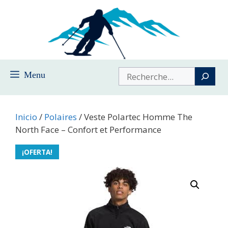
Saltar
al
contenido
Buscar
Menu
Inicio
/
Polaires
/ Veste Polartec Homme The
North Face – Confort et Performance
¡OFERTA!