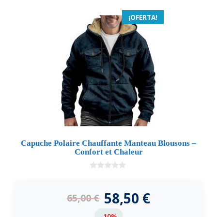
¡OFERTA!
Capuche Polaire Chauffante Manteau Blousons –
Confort et Chaleur
0
d
e
58,50
€
65,00
€
5
-10%