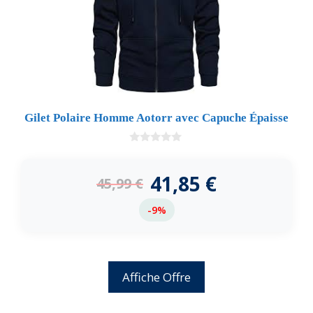
Gilet Polaire Homme Aotorr avec Capuche Épaisse
0
d
e
41,85
€
45,99
€
5
-9%
Affiche Offre