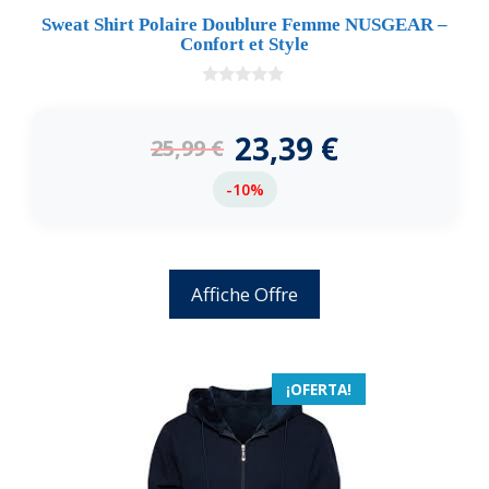
Sweat Shirt Polaire Doublure Femme NUSGEAR –
Confort et Style
0
d
e
23,39
€
25,99
€
5
-10%
Affiche Offre
¡OFERTA!