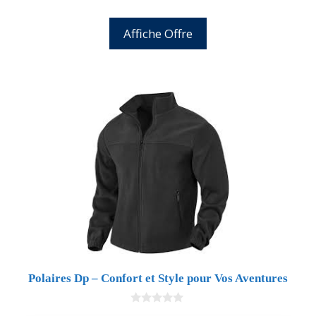
Affiche Offre
Polaires Dp – Confort et Style pour Vos Aventures
0