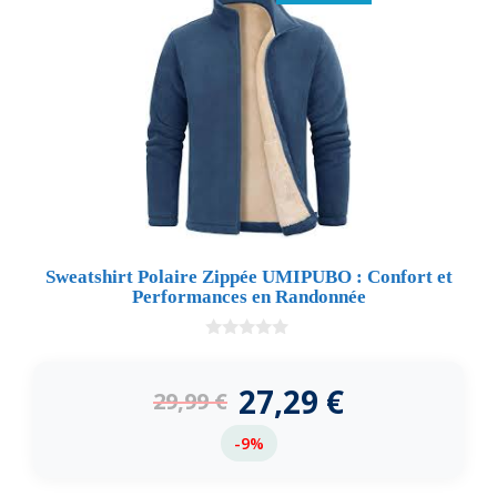
Sweatshirt Polaire Zippée UMIPUBO : Confort et
Performances en Randonnée
0
d
e
27,29
€
29,99
€
5
-9%