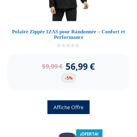
Polaire Zippée IZAS pour Randonnée – Confort et
Performance
0
d
e
56,99
€
59,99
€
5
-5%
Affiche Offre
¡OFERTA!