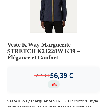
Veste K Way Marguerite
STRETCH K21228W K89 –
Élégance et Confort
56,39
€
59,99
€
-6%
Veste K Way Marguerite STRETCH : confort, style
et imperméabilité pour toutes vos aventures.