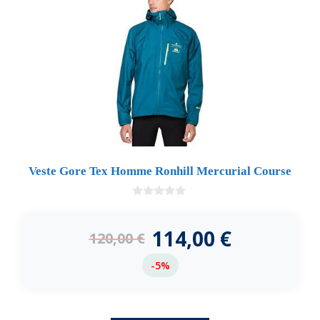
Veste Gore Tex Homme Ronhill Mercurial Course
0
d
e
114,00
€
120,00
€
5
-5%