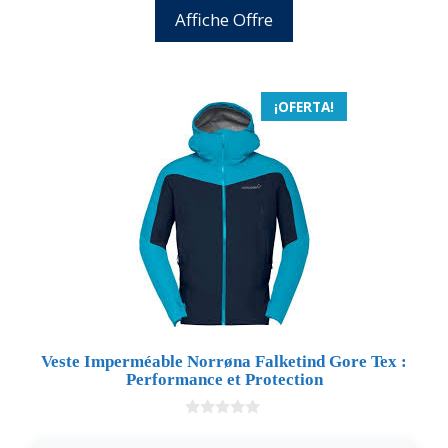
Affiche Offre
¡OFERTA!
Veste Imperméable Norrøna Falketind Gore Tex :
Performance et Protection
0
d