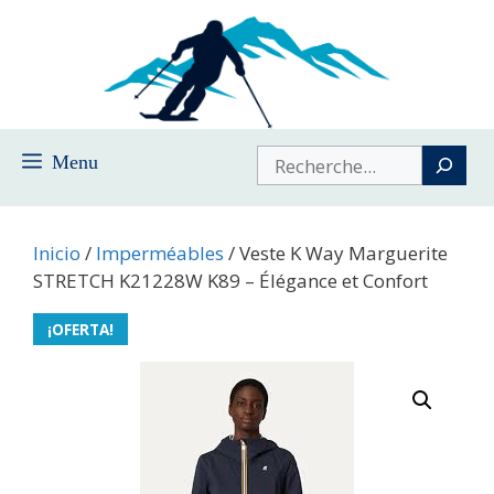
Saltar
al
contenido
Buscar
Menu
Inicio
/
Imperméables
/ Veste K Way Marguerite
STRETCH K21228W K89 – Élégance et Confort
¡OFERTA!