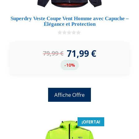
Superdry Veste Coupe Vent Homme avec Capuche –
Élégance et Protection
0
d
e
71,99
€
79,99
€
5
-10%
Affiche Offre
¡OFERTA!