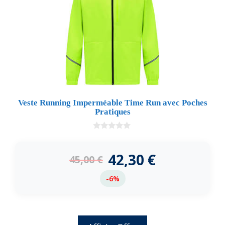
Veste Running Imperméable Time Run avec Poches
Pratiques
0
d
e
42,30
€
45,00
€
5
-6%