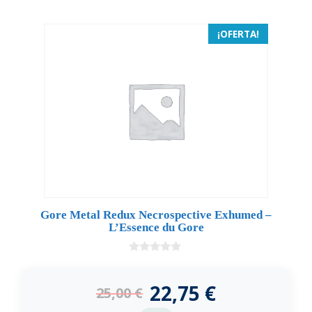
¡OFERTA!
Gore Metal Redux Necrospective Exhumed –
L’Essence du Gore
0
d
e
22,75
€
25,00
€
5