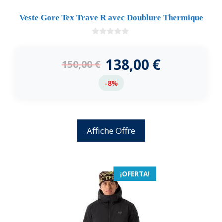
Veste Gore Tex Trave R avec Doublure Thermique
0
d
e
138,00
€
150,00
€
5
-8%
Affiche Offre
¡OFERTA!