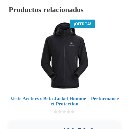
Productos relacionados
¡OFERTA!
Veste Arcteryx Beta Jacket Homme – Performance
et Protection
0
d
e