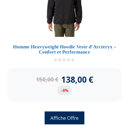
Homme Heavyweight Hoodie Veste d’Arcteryx –
Confort et Performance
0
d
e
138,00
€
150,00
€
5
-8%
Affiche Offre