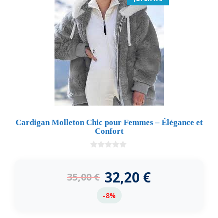
Cardigan Molleton Chic pour Femmes – Élégance et
Confort
0
d
e
32,20
€
35,00
€
5
-8%