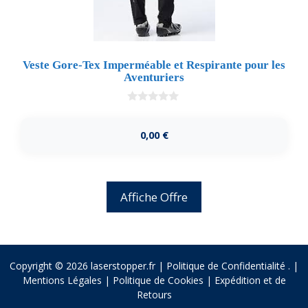
Veste Gore-Tex Imperméable et Respirante pour les
Aventuriers
0
d
e
0,00
€
5
Affiche Offre
Copyright © 2026 laserstopper.fr |
Politique de Confidentialité
.
|
Mentions Légales
|
Politique de Cookies
|
Expédition et de
Retours