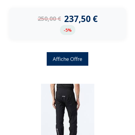
0
d
e
237,50
€
250,00
€
5
-5%
Affiche Offre