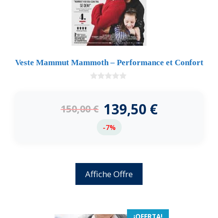
Veste Mammut Mammoth – Performance et Confort
0
d
e
139,50
€
150,00
€
5
-7%
Affiche Offre
¡OFERTA!