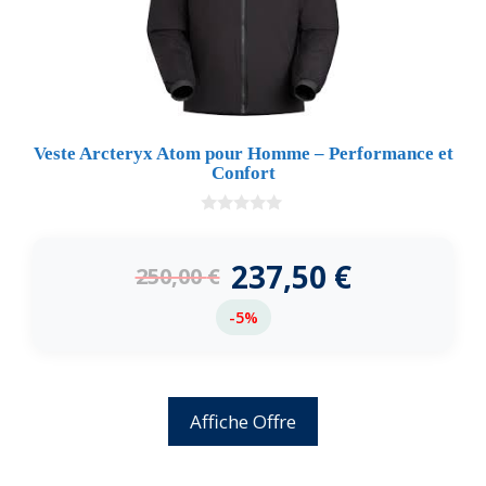
Veste Arcteryx Atom pour Homme – Performance et
Confort
0
d
e
237,50
€
250,00
€
5
-5%
Affiche Offre