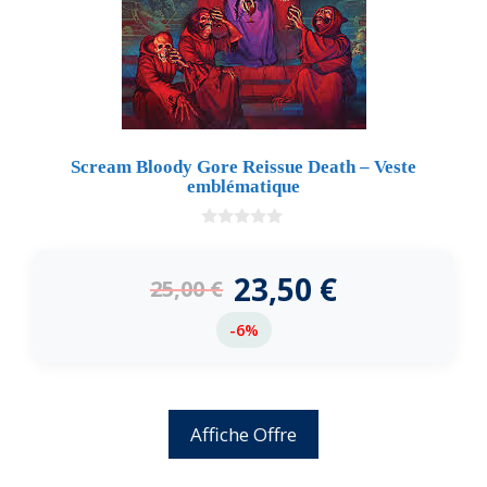
Scream Bloody Gore Reissue Death – Veste
emblématique
0
d
e
23,50
€
25,00
€
5
-6%
Affiche Offre