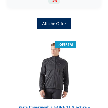
-5%
Affiche Offre
¡OFERTA!
Veste Imperméable GORE TEX Active –