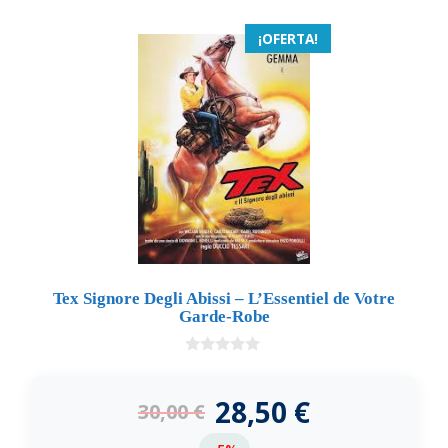
¡OFERTA!
Tex Signore Degli Abissi – L’Essentiel de Votre
Garde-Robe
0
d
e
28,50
€
30,00
€
5