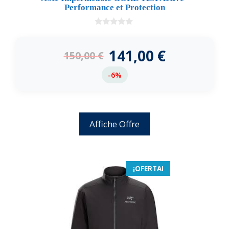
Performance et Protection
0
d
e
141,00
€
150,00
€
5
-6%
Affiche Offre
¡OFERTA!