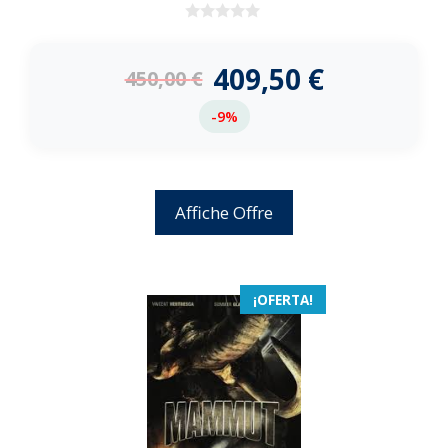
0
d
e
409,50
€
450,00
€
5
-9%
Affiche Offre
¡OFERTA!