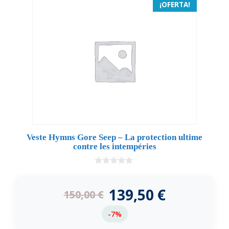
¡OFERTA!
Veste Hymns Gore Seep – La protection ultime
contre les intempéries
0
d
e
139,50
€
150,00
€
5
-7%