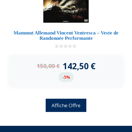
Mammut Allemand Vincent Ventresca – Veste de
Randonnée Performante
0
d
e
142,50
€
150,00
€
5
-5%
Affiche Offre