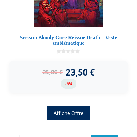
Scream Bloody Gore Reissue Death – Veste
emblématique
0
d
e
23,50
€
25,00
€
5
-6%
Affiche Offre