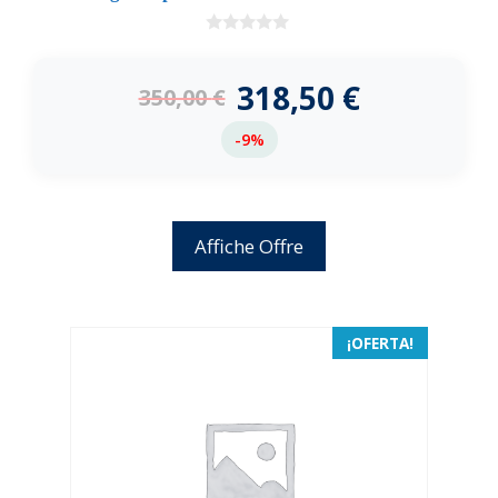
0
d
e
318,50
€
350,00
€
5
-9%
Affiche Offre
¡OFERTA!