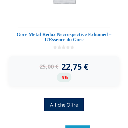
Gore Metal Redux Necrospective Exhumed –
L’Essence du Gore
0
d
e
22,75
€
25,00
€
5
-9%
Affiche Offre