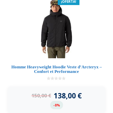
¡OFERTA!
Homme Heavyweight Hoodie Veste d’Arcteryx –
Confort et Performance
0
d
e
138,00
€
150,00
€
5
-8%