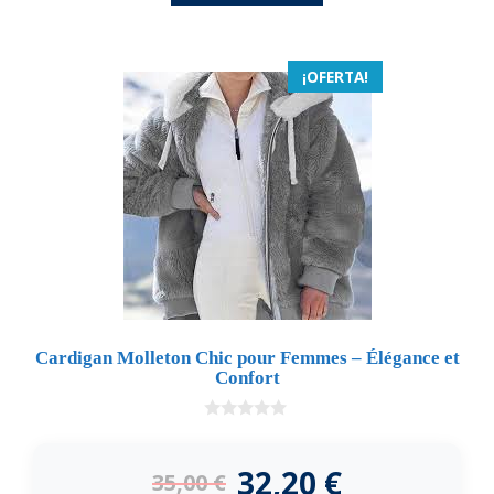
¡OFERTA!
Cardigan Molleton Chic pour Femmes – Élégance et
Confort
0
d
e
32,20
€
35,00
€
5