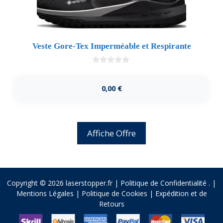
Veste Gore-Tex Imperméable et Respirante
0
d
e
0,00
€
5
Affiche Offre
Copyright © 2026 laserstopper.fr |
Politique de Confidentialité
.
|
Mentions Légales
|
Politique de Cookies
|
Expédition et de
Retours