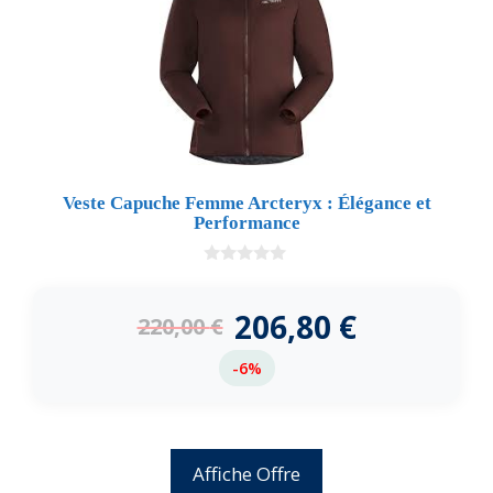
Veste Capuche Femme Arcteryx : Élégance et
Performance
0
d
e
206,80
€
220,00
€
5
-6%
Affiche Offre