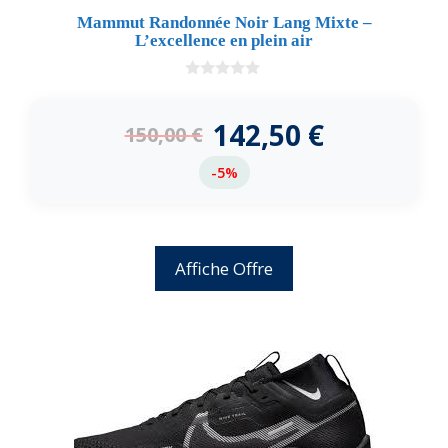
Mammut Randonnée Noir Lang Mixte –
L’excellence en plein air
0
d
e
142,50
€
150,00
€
5
-5%
Affiche Offre