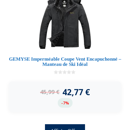
GEMYSE Imperméable Coupe Vent Encapuchonné –
Manteau de Ski Idéal
0
d
e
42,77
€
45,99
€
5
-7%