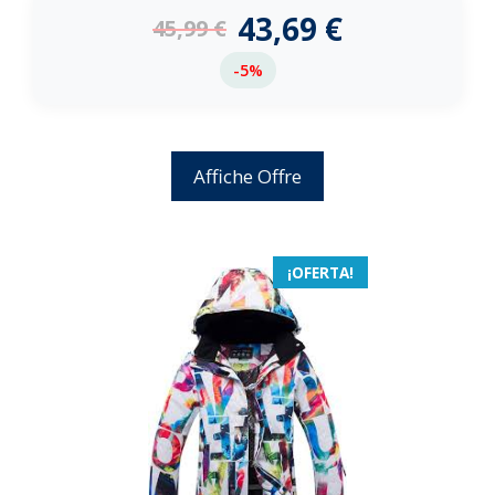
e
43,69
€
45,99
€
5
-5%
Affiche Offre
¡OFERTA!