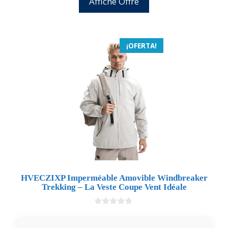
Affiche Offre
¡OFERTA!
HVECZIXP Imperméable Amovible Windbreaker
Trekking – La Veste Coupe Vent Idéale
0
d
e