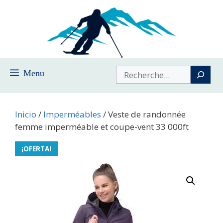
Saltar
al
contenido
Buscar
Menu
Inicio
/
Imperméables
/ Veste de randonnée
femme imperméable et coupe-vent 33 000ft
¡OFERTA!