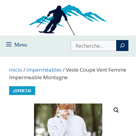
Saltar
al
contenido
Buscar
Menu
Inicio
/
Imperméables
/ Veste Coupe Vent Femme
Impermeable Montagne
¡OFERTA!