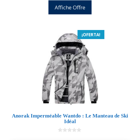
Affiche Offre
¡OFERTA!
Anorak Imperméable Wantdo : Le Manteau de Ski
Idéal
0