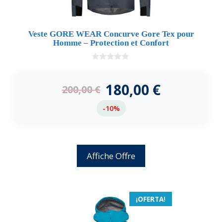
Veste GORE WEAR Concurve Gore Tex pour
Homme – Protection et Confort
0
d
e
180,00
€
200,00
€
5
-10%
Affiche Offre
¡OFERTA!