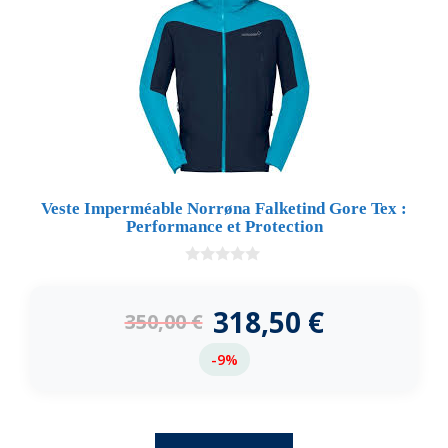
Veste Imperméable Norrøna Falketind Gore Tex :
Performance et Protection
0
d
e
318,50
€
350,00
€
5
-9%