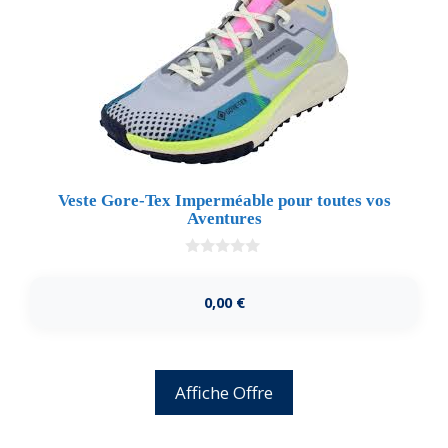
Veste Gore-Tex Imperméable pour toutes vos
Aventures
0
d
e
0,00
€
5
Affiche Offre