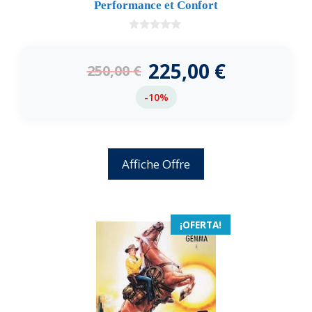
Performance et Confort
0
d
e
225,00
€
250,00
€
5
-10%
Affiche Offre
¡OFERTA!