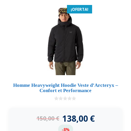
¡OFERTA!
Homme Heavyweight Hoodie Veste d’Arcteryx –
Confort et Performance
0
d
e
138,00
€
150,00
€
5
-8%