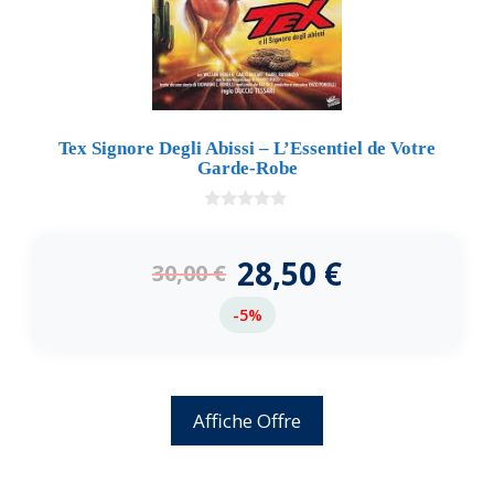
Tex Signore Degli Abissi – L’Essentiel de Votre
Garde-Robe
0
d
e
28,50
€
30,00
€
5
-5%
Affiche Offre