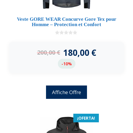
Veste GORE WEAR Concurve Gore Tex pour
Homme – Protection et Confort
0
d
e
180,00
€
200,00
€
5
-10%
Affiche Offre
¡OFERTA!