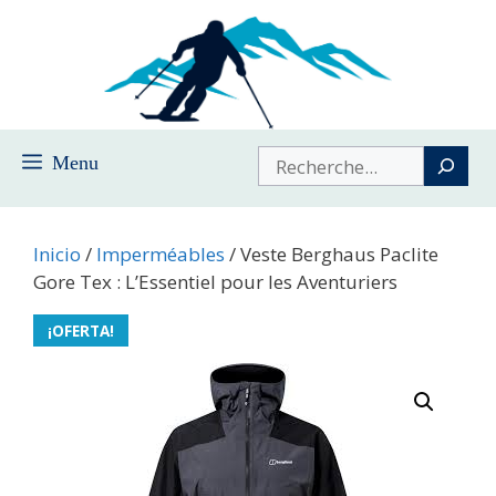
Saltar
al
contenido
Buscar
Menu
Inicio
/
Imperméables
/ Veste Berghaus Paclite
Gore Tex : L’Essentiel pour les Aventuriers
¡OFERTA!