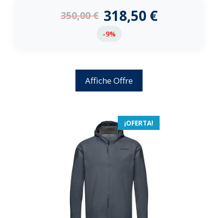
e
318,50
€
350,00
€
5
-9%
Affiche Offre
¡OFERTA!