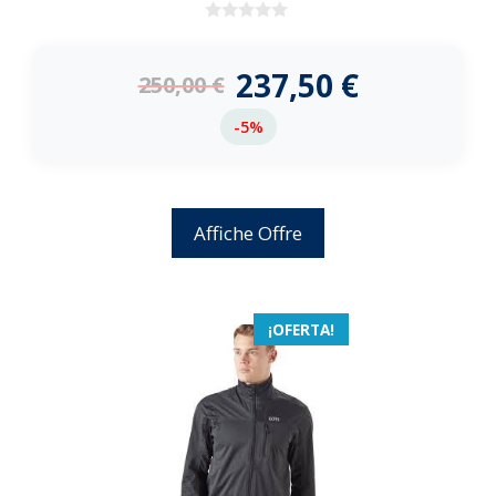
0
d
e
237,50
€
250,00
€
5
-5%
Affiche Offre
¡OFERTA!