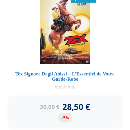
Tex Signore Degli Abissi – L’Essentiel de Votre
Garde-Robe
0
d
e
28,50
€
30,00
€
5
-5%