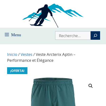
Saltar
al
contenido
Buscar
Menu
Inicio
/
Vestes
/ Veste Arcterix Aptin –
Performance et Élégance
¡OFERTA!