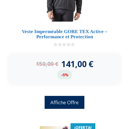
Veste Imperméable GORE TEX Active –
Performance et Protection
0
d
e
141,00
€
150,00
€
5
-6%
Affiche Offre
¡OFERTA!