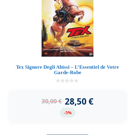
Tex Signore Degli Abissi – L’Essentiel de Votre
Garde-Robe
0
d
e
28,50
€
30,00
€
5
-5%