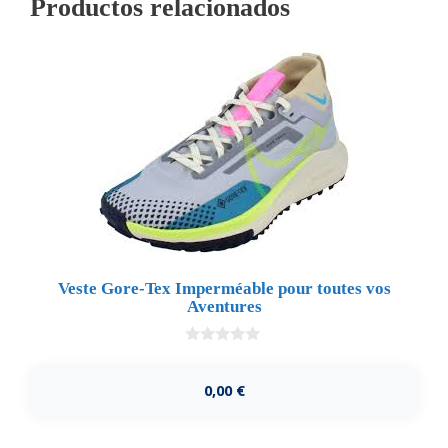
Productos relacionados
Veste Gore-Tex Imperméable pour toutes vos
Aventures
0
d
e
0,00
€
5