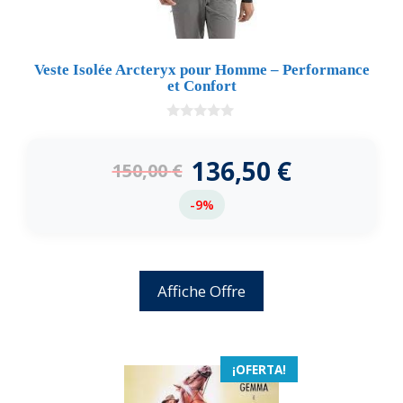
Veste Isolée Arcteryx pour Homme – Performance
et Confort
0
d
e
136,50
€
150,00
€
5
-9%
Affiche Offre
¡OFERTA!