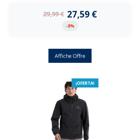
d
e
27,59
€
29,99
€
5
-8%
Affiche Offre
¡OFERTA!