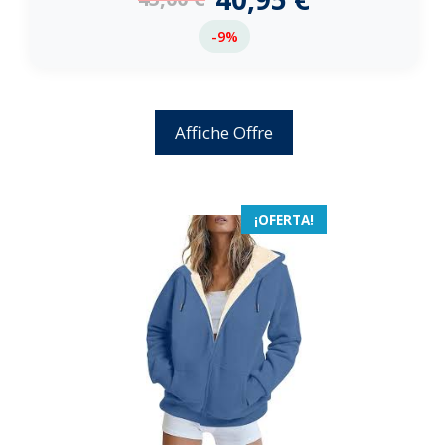
-9%
Affiche Offre
¡OFERTA!