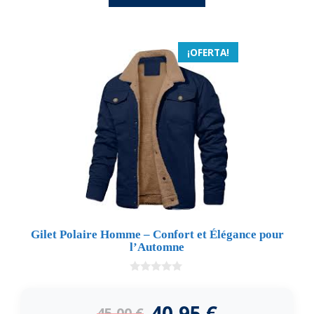
¡OFERTA!
Gilet Polaire Homme – Confort et Élégance pour
l’Automne
0
d
e
40,95
€
45,00
€
5