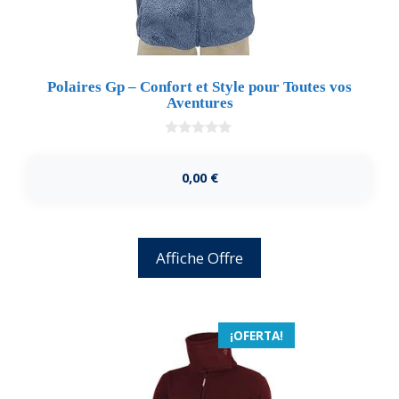
Polaires Gp – Confort et Style pour Toutes vos
Aventures
0
d
e
0,00
€
5
Affiche Offre
¡OFERTA!