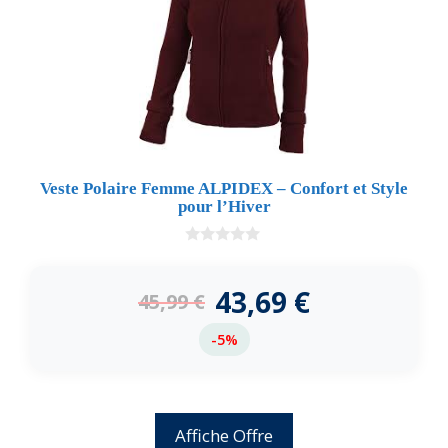
Veste Polaire Femme ALPIDEX – Confort et Style
pour l’Hiver
0
d
e
43,69
€
45,99
€
5
-5%
Affiche Offre