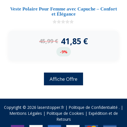
Veste Polaire Pour Femme avec Capuche – Confort
et Élégance
0
d
e
41,85
€
45,99
€
5
-9%
Affiche Offre
Copyright © 2026 laserstopper.fr |
Politique de Confidentialité
.
|
Mentions Légales
|
Politique de Cookies
|
Expédition et de
Retours