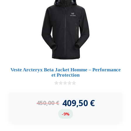
Veste Arcteryx Beta Jacket Homme – Performance
et Protection
0
d
e
409,50
€
450,00
€
5
-9%