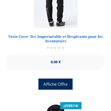
Veste Gore-Tex Imperméable et Respirante pour les
Aventuriers
0
d
e
0,00
€
5
Affiche Offre
¡OFERTA!