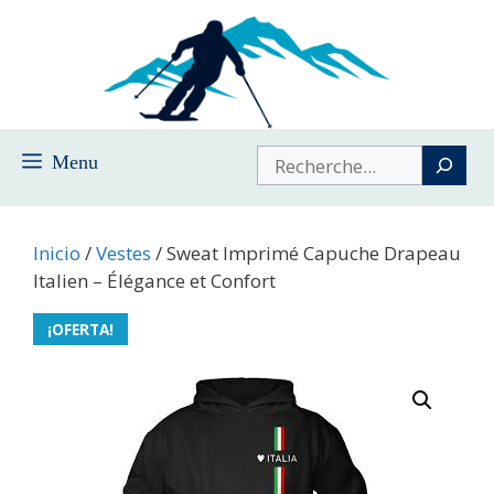
Saltar
al
contenido
Buscar
Menu
Inicio
/
Vestes
/ Sweat Imprimé Capuche Drapeau
Italien – Élégance et Confort
¡OFERTA!