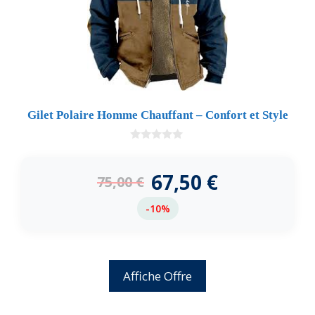
Gilet Polaire Homme Chauffant – Confort et Style
0
d
e
67,50
€
75,00
€
5
-10%
Affiche Offre