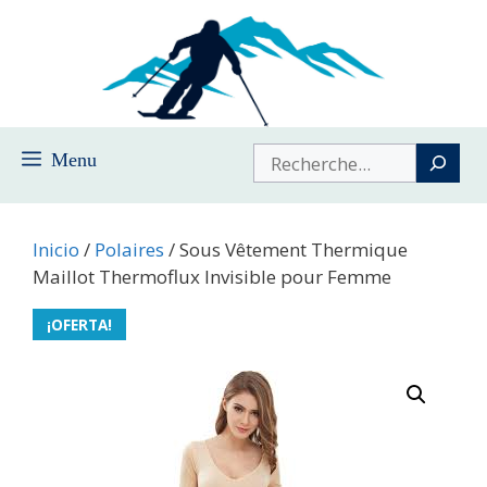
Saltar
al
contenido
Buscar
Menu
Inicio
/
Polaires
/ Sous Vêtement Thermique
Maillot Thermoflux Invisible pour Femme
¡OFERTA!