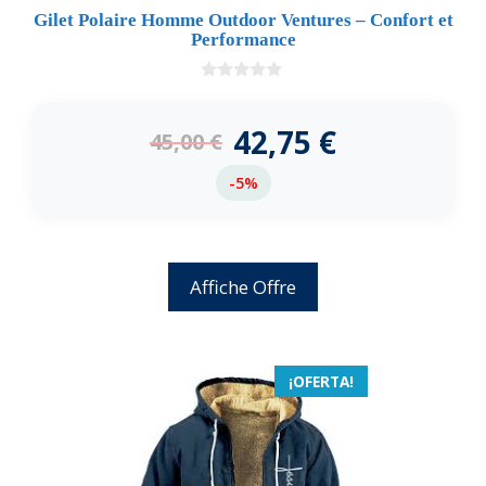
Gilet Polaire Homme Outdoor Ventures – Confort et
Performance
0
d
e
42,75
€
45,00
€
5
-5%
Affiche Offre
¡OFERTA!