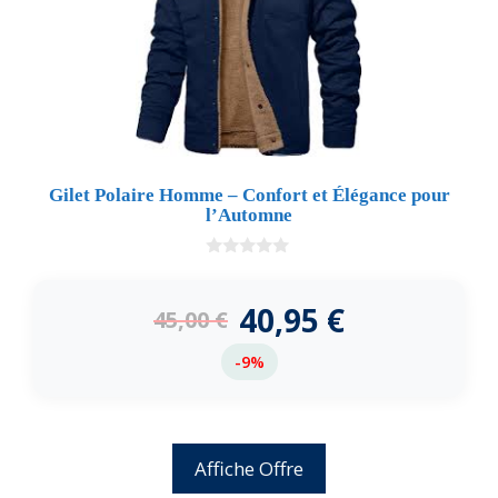
Gilet Polaire Homme – Confort et Élégance pour
l’Automne
0
d
e
40,95
€
45,00
€
5
-9%
Affiche Offre