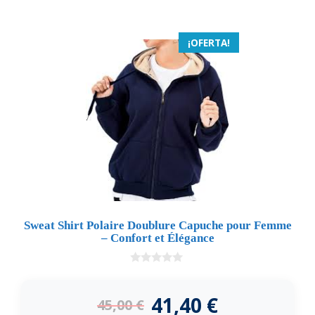
¡OFERTA!
Sweat Shirt Polaire Doublure Capuche pour Femme
– Confort et Élégance
0
d
e
41,40
€
45,00
€
5