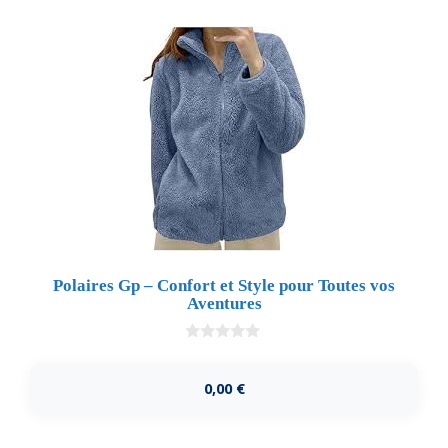
Polaires Gp – Confort et Style pour Toutes vos
Aventures
0
d
e
0,00
€
5