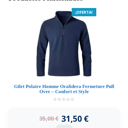
¡OFERTA!
Gilet Polaire Homme Oralidera Fermeture Pull
Over – Confort et Style
0
d
e
31,50
€
35,00
€
5