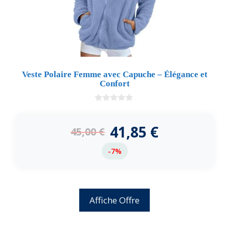
Veste Polaire Femme avec Capuche – Élégance et
Confort
0
d
e
41,85
€
45,00
€
5
-7%
Affiche Offre