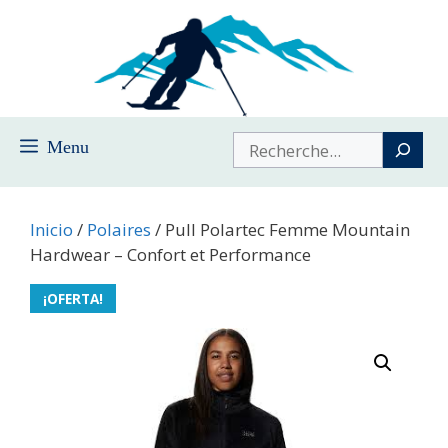
Saltar
al
contenido
Buscar
Menu
Inicio
/
Polaires
/ Pull Polartec Femme Mountain
Hardwear – Confort et Performance
¡OFERTA!