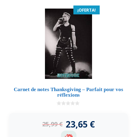
¡OFERTA!
Carnet de notes Thanksgiving – Parfait pour vos
réflexions
0
d
e
23,65
€
25,99
€
5
-9%