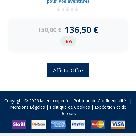
pour vos aventures
0
d
e
136,50
€
150,00
€
5
-9%
Affiche Offre
Copyright © 2026 laserstopper.fr |
Politique de Confidentialité
.
|
Mentions Légales
|
Politique de Cookies
|
Expédition et de
Retours