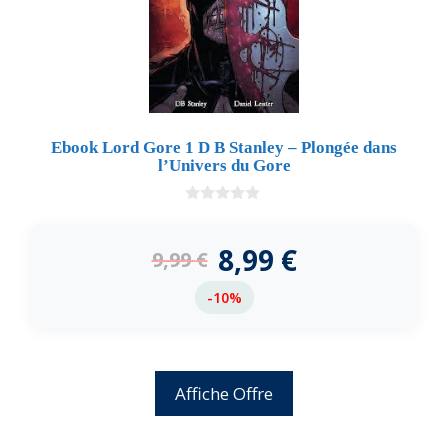
Ebook Lord Gore 1 D B Stanley – Plongée dans
l’Univers du Gore
0
d
e
8,99
€
9,99
€
5
-10%
Affiche Offre