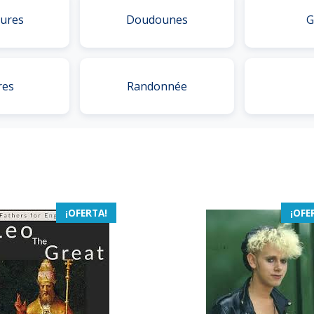
ures
Doudounes
G
res
Randonnée
¡OFERTA!
¡OFE