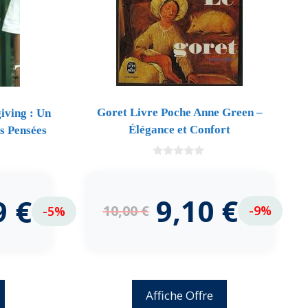
Goret Livre Poche Anne Green –
iving : Un
Élégance et Confort
s Pensées
0
d
e
5
9,10
€
9
€
10,00
€
-9%
-5%
Affiche Offre