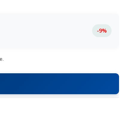
-9%
e.