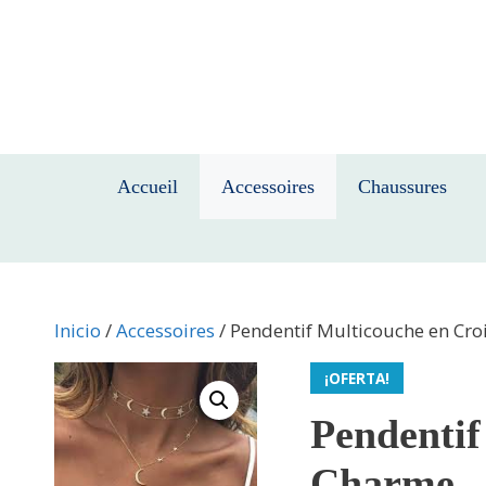
Saltar
al
contenido
Accueil
Accessoires
Chaussures
Inicio
/
Accessoires
/ Pendentif Multicouche en Cro
¡OFERTA!
Pendentif
Charme