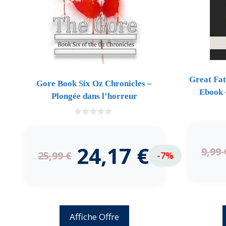
Great Fat
Gore Book Six Oz Chronicles –
Ebook 
Plongée dans l’horreur
0
d
e
5
24,17
€
9,99
25,99
€
-7%
Affiche Offre