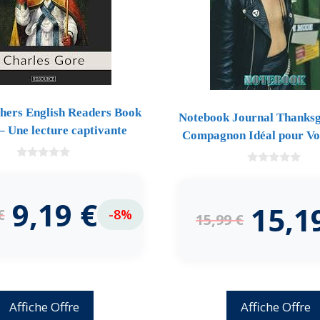
hers English Readers Book
Notebook Journal Thanksg
– Une lecture captivante
Compagnon Idéal pour Vo
0
0
d
d
e
e
5
9,19
€
5
15,1
€
-8%
15,99
€
Affiche Offre
Affiche Offre