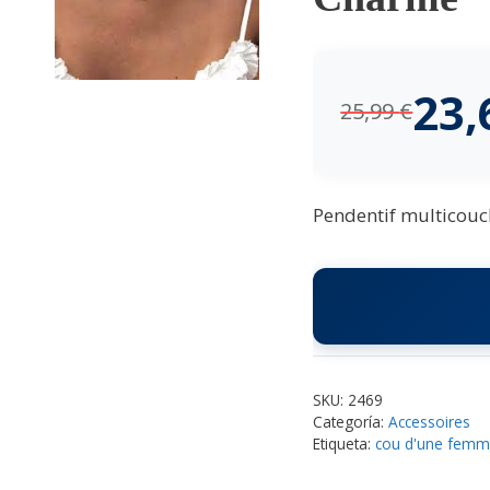
23
25,99
€
Pendentif multicouch
SKU:
2469
Categoría:
Accessoires
Etiqueta:
cou d'une fem