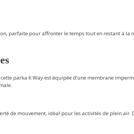
 parfaite pour affronter le temps tout en restant à la m
les
 cette parka K Way est équipée d’une membrane imperméab
imale.
rté de mouvement, idéal pour les activités de plein air. D