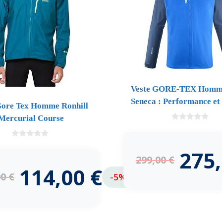
Veste GORE-TEX Homme
Seneca : Performance et
Gore Tex Homme Ronhill
Mercurial Course
0
d
e
0
5
275
d
299,00
€
e
5
114,00
€
00
€
-5%