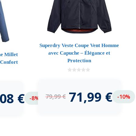
Superdry Veste Coupe Vent Homme
avec Capuche – Élégance et
 Millet
Protection
 Confort
0
d
e
5
71,99
€
,08
€
79,99
€
-10%
-8%