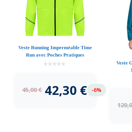
Veste Running Imperméable Time
Run avec Poches Pratiques
Veste 
0
d
e
5
42,30
€
45,00
€
-6%
120,