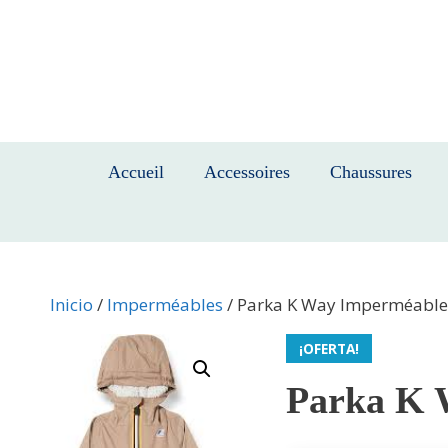
Saltar
al
contenido
Accueil
Accessoires
Chaussures
Inicio
/
Imperméables
/ Parka K Way Imperméable p
¡OFERTA!
Parka K 