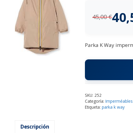
40
45,00
€
Parka K Way impermé
SKU:
252
Categoría:
Imperméables
Etiqueta:
parka k way
Descripción