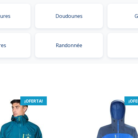
ures
Doudounes
G
res
Randonnée
¡OFERTA!
¡OFE