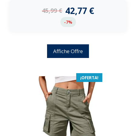
d
e
42,77
€
45,99
€
5
-7%
Affiche Offre
¡OFERTA!