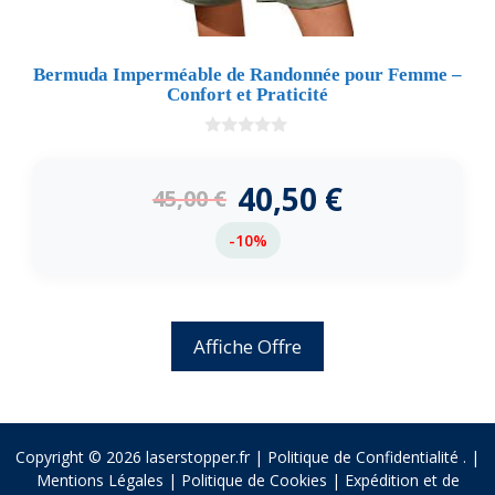
Bermuda Imperméable de Randonnée pour Femme –
Confort et Praticité
0
d
e
40,50
€
45,00
€
5
-10%
Affiche Offre
Copyright © 2026 laserstopper.fr |
Politique de Confidentialité
.
|
Mentions Légales
|
Politique de Cookies
|
Expédition et de