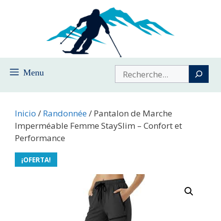
Saltar
al
contenido
Buscar
Menu
Inicio
/
Randonnée
/ Pantalon de Marche
Imperméable Femme StaySlim – Confort et
Performance
¡OFERTA!