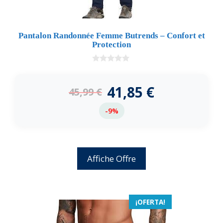
Pantalon Randonnée Femme Butrends – Confort et
Protection
0
d
e
41,85
€
45,99
€
5
-9%
Affiche Offre
¡OFERTA!