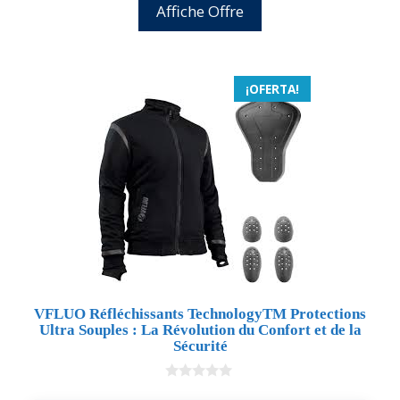
Affiche Offre
¡OFERTA!
VFLUO Réfléchissants TechnologyTM Protections
Ultra Souples : La Révolution du Confort et de la
Sécurité
0