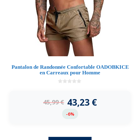
Pantalon de Randonnée Confortable OADOBKICE
en Carreaux pour Homme
0
d
e
43,23
€
45,99
€
5
-6%