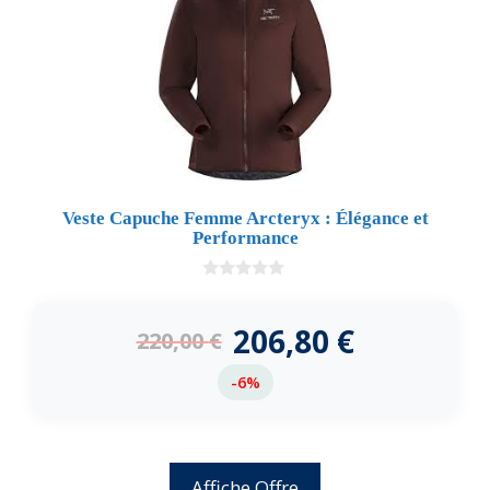
Veste Capuche Femme Arcteryx : Élégance et
Performance
0
d
e
206,80
€
220,00
€
5
-6%
Affiche Offre