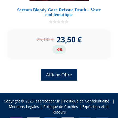
Scream Bloody Gore Reissue Death – Veste
emblématique
0
d
e
23,50
€
25,00
€
5
-6%
Affiche Offre
Copyright © 2026 laserstopper.fr |
Politique de Confidentialité
.
|
Mentions Légales
|
Politique de Cookies
|
Expédition et de
Retours