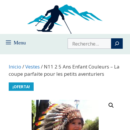
Saltar
al
contenido
Buscar
Menu
Inicio
/
Vestes
/ N11 2 5 Ans Enfant Couleurs – La
coupe parfaite pour les petits aventuriers
¡OFERTA!