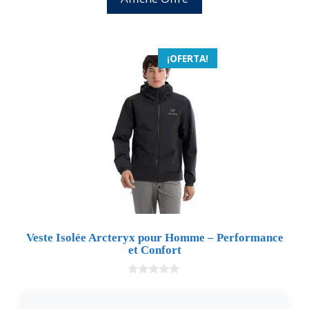
¡OFERTA!
Veste Isolée Arcteryx pour Homme – Performance
et Confort
0
d
e