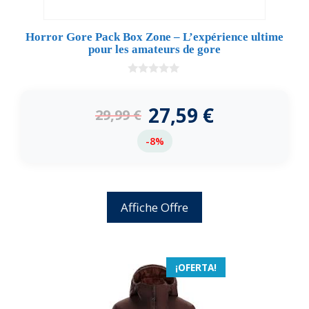
Horror Gore Pack Box Zone – L’expérience ultime
pour les amateurs de gore
0
d
e
27,59
€
29,99
€
5
-8%
Affiche Offre
¡OFERTA!