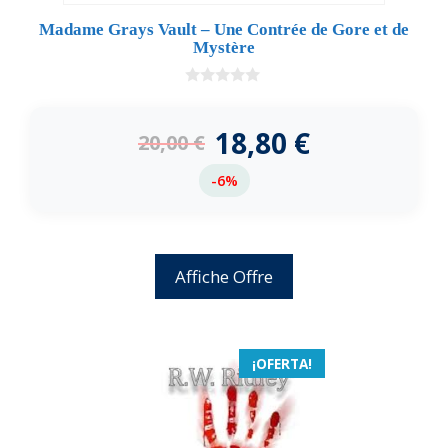
Madame Grays Vault – Une Contrée de Gore et de
Mystère
0
d
e
18,80
€
20,00
€
5
-6%
Affiche Offre
¡OFERTA!