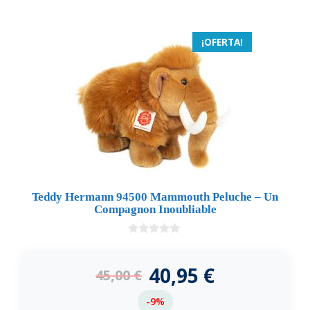
¡OFERTA!
Teddy Hermann 94500 Mammouth Peluche – Un
Compagnon Inoubliable
0
d
e
40,95
€
45,00
€
5
-9%