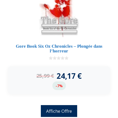
Gore Book Six Oz Chronicles – Plongée dans
l’horreur
0
d
e
24,17
€
25,99
€
5
-7%
Affiche Offre