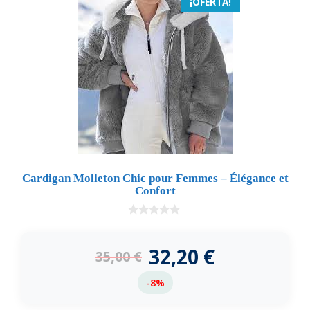
¡OFERTA!
Cardigan Molleton Chic pour Femmes – Élégance et
Confort
0
d
e
32,20
€
35,00
€
5
-8%