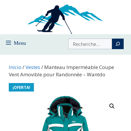
Saltar
al
contenido
Buscar
Menu
Inicio
/
Vestes
/ Manteau Imperméable Coupe
Vent Amovible pour Randonnée – Wantdo
¡OFERTA!