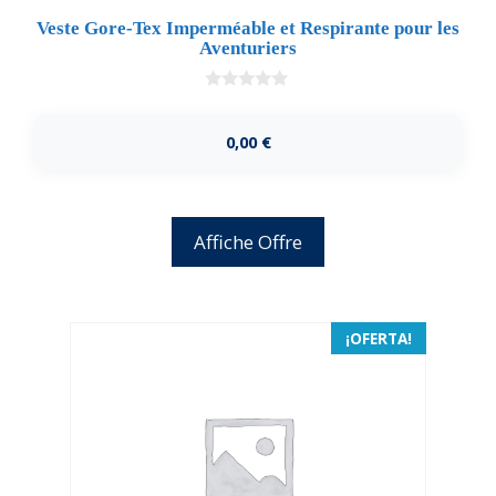
Veste Gore-Tex Imperméable et Respirante pour les
Aventuriers
0
d
e
0,00
€
5
Affiche Offre
¡OFERTA!