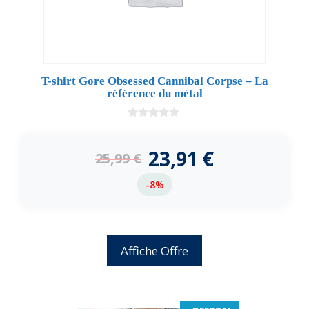
T-shirt Gore Obsessed Cannibal Corpse – La
référence du métal
0
d
e
23,91
€
25,99
€
5
-8%
Affiche Offre