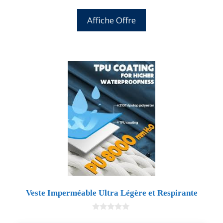
Affiche Offre
Veste Imperméable Ultra Légère et Respirante
0