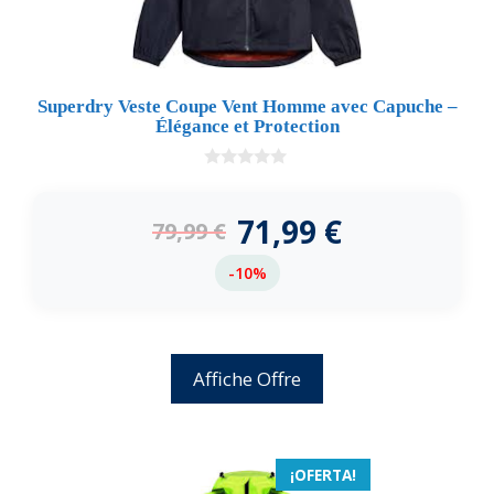
Superdry Veste Coupe Vent Homme avec Capuche –
Élégance et Protection
0
d
e
71,99
€
79,99
€
5
-10%
Affiche Offre
¡OFERTA!