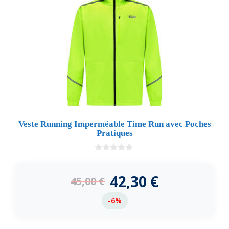
Veste Running Imperméable Time Run avec Poches
Pratiques
0
d
e
42,30
€
45,00
€
5
-6%