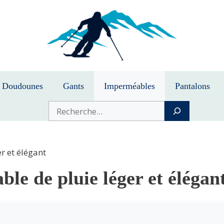
Doudounes
Gants
Imperméables
Pantalons
Buscar
r et élégant
le de pluie léger et élégan