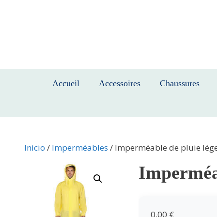
Saltar
al
contenido
Accueil
Accessoires
Chaussures
Inicio
/
Imperméables
/ Imperméable de pluie lége
Imperméab
0,00
€