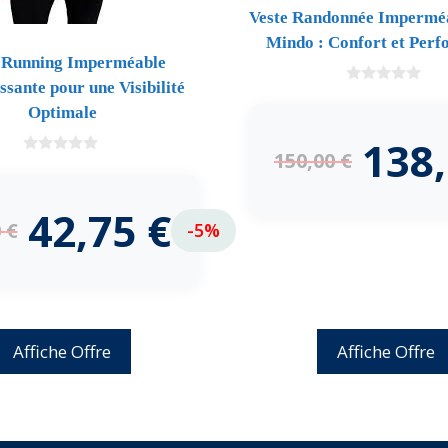
Veste Randonnée Imperméa
Mindo : Confort et Per
 Running Imperméable
ssante pour une Visibilité
0
d
Optimale
e
5
138
150,00
€
0
d
e
5
42,75
€
0
€
-5%
Affiche Offre
Affiche Offre