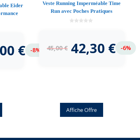
Veste Running Imperméable Time
ble Eider
Run avec Poches Pratiques
formance
0
d
e
5
42,30
€
,00
€
45,00
€
-6%
-8%
Affiche Offre