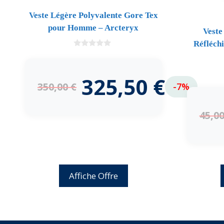
Veste Légère Polyvalente Gore Tex
pour Homme – Arcteryx
Veste
Réfléchi
0
d
e
5
325,50
€
350,00
€
-7%
45,0
Affiche Offre