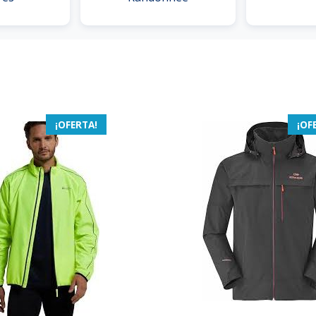
¡OFERTA!
¡OF