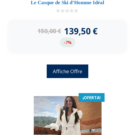
Le Casque de Ski d’Homme Idéal
0
d
e
139,50
€
150,00
€
5
-7%
Affiche Offre
¡OFERTA!