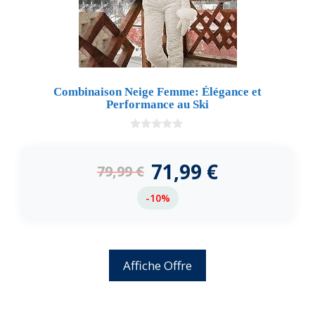
Combinaison Neige Femme: Élégance et
Performance au Ski
0
d
e
71,99
€
79,99
€
5
-10%
Affiche Offre