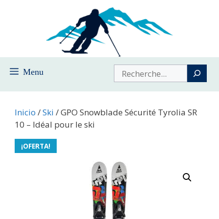
Saltar
al
contenido
Buscar
Menu
Inicio
/
Ski
/ GPO Snowblade Sécurité Tyrolia SR
10 – Idéal pour le ski
¡OFERTA!