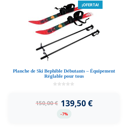
¡OFERTA!
Planche de Ski Bephible Débutants – Équipement
Réglable pour tous
0
d
e
139,50
€
150,00
€
5
-7%