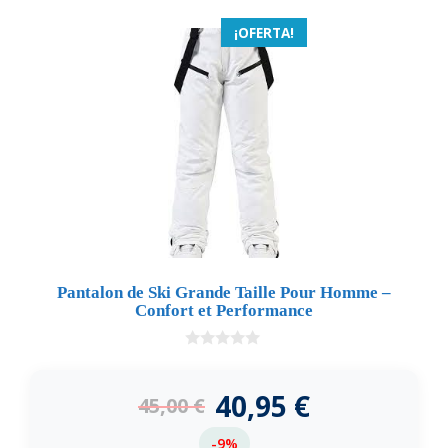
¡OFERTA!
Pantalon de Ski Grande Taille Pour Homme –
Confort et Performance
0
d
e
40,95
€
45,00
€
5
-9%