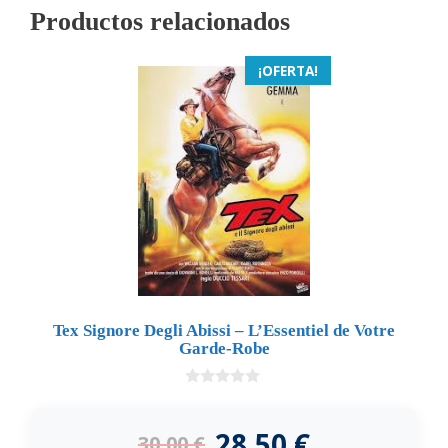
Productos relacionados
¡OFERTA!
Tex Signore Degli Abissi – L’Essentiel de Votre
Garde-Robe
0
d
e
28,50
€
30,00
€
5