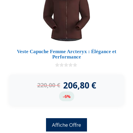
Veste Capuche Femme Arcteryx : Élégance et
Performance
0
d
e
206,80
€
220,00
€
5
-6%
Affiche Offre