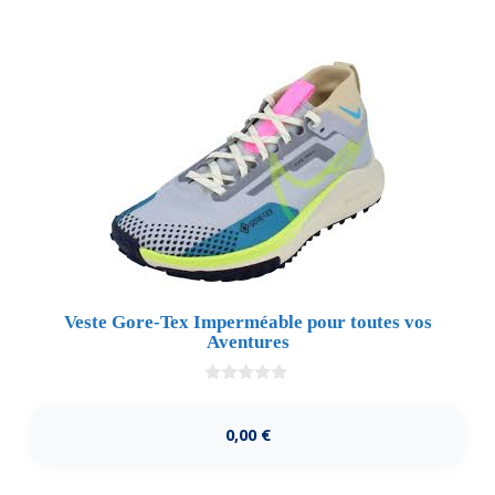
Veste Gore-Tex Imperméable pour toutes vos
Aventures
0
d
e
0,00
€
5