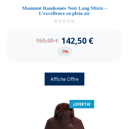
Mammut Randonnée Noir Lang Mixte –
L’excellence en plein air
0
d
e
142,50
€
150,00
€
5
-5%
Affiche Offre
¡OFERTA!