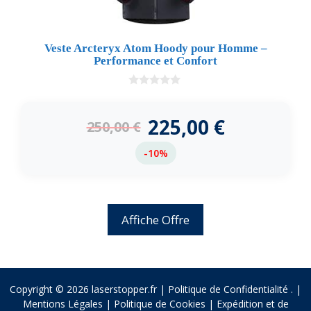
Veste Arcteryx Atom Hoody pour Homme –
Performance et Confort
0
d
e
225,00
€
250,00
€
5
-10%
Affiche Offre
Copyright © 2026 laserstopper.fr |
Politique de Confidentialité
.
|
Mentions Légales
|
Politique de Cookies
|
Expédition et de