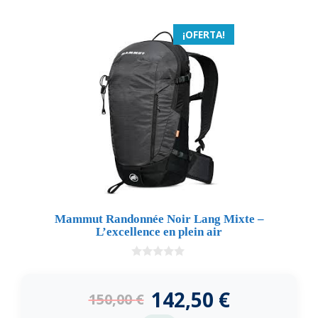
¡OFERTA!
Mammut Randonnée Noir Lang Mixte –
L’excellence en plein air
0
d
e
142,50
€
150,00
€
5