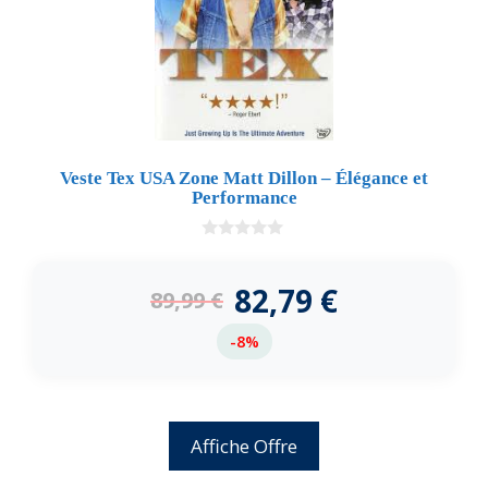
Veste Tex USA Zone Matt Dillon – Élégance et
Performance
0
d
e
82,79
€
89,99
€
5
-8%
Affiche Offre